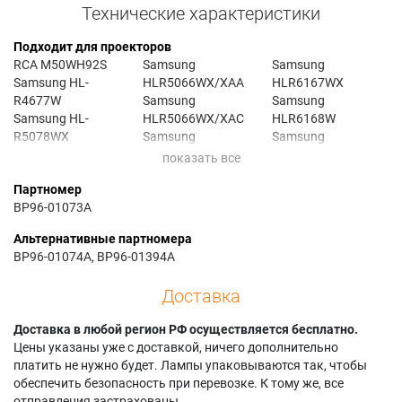
Технические характеристики
Подходит для проекторов
RCA M50WH92S
Samsung
Samsung
Samsung HL-
HLR5066WX/XAA
HLR6167WX
R4677W
Samsung
Samsung
Samsung HL-
HLR5066WX/XAC
HLR6168W
R5078WX
Samsung
Samsung
Samsung HL-
HLR5067W1X/XAA
HLR6168WX/XAA
R5668W
Samsung
Samsung
Партномер
Samsung HL-
HLR5067WAX/XAA
HLR6168WX/XAC
BP96-01073A
R5678W
Samsung
Samsung
Samsung HL-
HLR5067WAX/XAP
HLR6178W
Альтернативные партномера
R5688W
Samsung
Samsung
BP96-01074A, BP96-01394A
Samsung HL-
HLR5067WX/XAA
HLR6178WX/XAA
R5688WX/XAA
Samsung
Samsung
Доставка
Samsung HL-
HLR5078W
HLR6178WX/XAC
R6167WX
Samsung
Samsung PT-50DL14
Доставка в любой регион РФ осуществляется бесплатно.
Samsung HL-
HLR5078WX/XAA
Samsung PT50DL14
Цены указаны уже с доставкой, ничего дополнительно
R6168W
Samsung
Samsung
платить не нужно будет. Лампы упаковываются так, чтобы
Samsung HL-
HLR5078WX/XAC
PT50DL14X/SMS
обеспечить безопасность при перевозке. К тому же, все
R6178W
Samsung
Samsung SP-
отправления застрахованы.