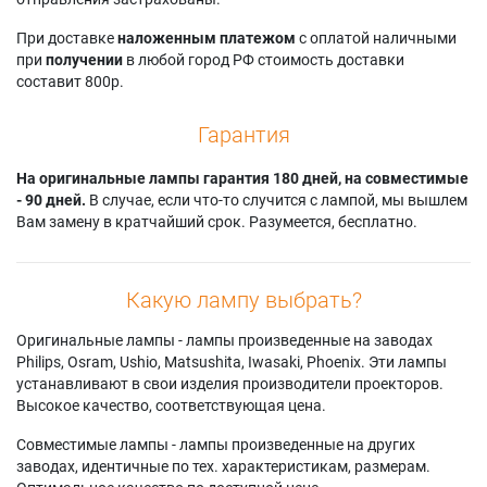
Samsung HL-
HLR5656W
42L6HX
S5686CX/XAA
Samsung
Samsung SP-
При доставке
наложенным платежом
с оплатой наличными
Samsung HL-
HLR5656WX
46L6HV
при
получении
в любой город РФ стоимость доставки
T5055WX/XAC
Samsung
Samsung SP-
составит 800р.
Samsung HL-
HLR5656WX/XAA
50L6HDX
T6156WX/XAA
Samsung
Samsung SP-
Гарантия
Samsung HL-
HLR5662WX/XAC
50L6HV
T6756WX/XAA
Samsung
Samsung SP-
Samsung HL-
На оригинальные лампы гарантия 180 дней, на совместимые
HLR5667W1X/XAA
50L6HX
T7288WX/XAA
- 90 дней.
В случае, если что-то случится с лампой, мы вышлем
Samsung
Samsung SP-
Samsung
Вам замену в кратчайший срок. Разумеется, бесплатно.
HLR5667WAX/XAA
56L6HX
HLR4266W
Samsung
Samsung
Samsung
HLR5667WX/XAA
SP42L6HN
HLR4266WX/XAA
Samsung
Samsung
Какую лампу выбрать?
Samsung
HLR5668W
SP42L6HRX/XAP
HLR4656W
Samsung
Samsung
Оригинальные лампы - лампы произведенные на заводах
Samsung
HLR5668WX/XAA
SP42L6HRX/XAX
Philips, Osram, Ushio, Matsushita, Iwasaki, Phoenix. Эти лампы
HLR4664WX/XAC
Samsung
Samsung SP42L6HX
устанавливают в свои изделия производители проекторов.
Samsung
HLR5678W
Samsung SP46L6HX
Высокое качество, соответствующая цена.
HLR4677W
Samsung
Samsung
Samsung
HLR5678WX/XAA
SP50L3HRM/XAZ
Совместимые лампы - лампы произведенные на других
HLR5056W
Samsung
Samsung
заводах, идентичные по тех. характеристикам, размерам.
Samsung
HLR6156W
SP50L6HDX