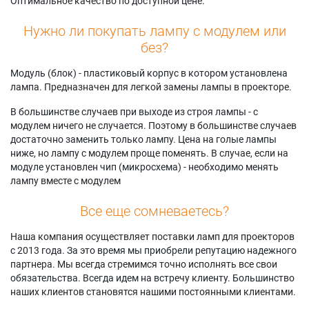
Оптимальное качество по доступной цене.
HLR5056WX
Samsung
Samsung SP50L6HV
Samsung
HLR6156WX/XAA
Samsung SP50L6HX
Нужно ли покупать лампу с модулем или
HLR5056WX/XAA
Samsung
Samsung
без?
Samsung
HLR6164WX
SP50L6HX1X/AAG
HLR5064WX/XAC
Samsung
Samsung SP56L6HX
Модуль (блок) - пластиковый корпус в котором установлена
Samsung
HLR6164WX/XAC
Samsung
лампа. Предназначен для легкой замены лампы в проекторе.
HLR5066W
Samsung
SP61L6HRX/XAP
HLR6167W1X/XAA
Samsung SP61L6HX
В большинстве случаев при выходе из строя лампы - с
модулем ничего не случается. Поэтому в большинстве случаев
достаточно заменить только лампу. Цена на голые лампы
ниже, но лампу с модулем проще поменять. В случае, если на
модуле установлен чип (микросхема) - необходимо менять
лампу вместе с модулем
Все еще сомневаетесь?
Наша компания осуществляет поставки ламп для проекторов
с 2013 года. За это время мы приобрели репутацию надежного
партнера. Мы всегда стремимся точно исполнять все свои
обязательства. Всегда идем на встречу клиенту. Большинство
наших клиентов становятся нашими постоянными клиентами.