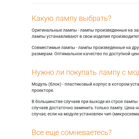
R6167W
Samsun
Samsun
Какую лампу выбрать?
Samsun
HLP466
Оригинальные лампы - лампы произведенные на завода
Samsun
лампы устанавливают в свои изделия производител
HLP506
Samsun
Совместимые лампы - лампы произведенные на друг
Samsun
размерам. Оптимальное качество по доступной цен
Samsun
HLP506
Нужно ли покупать лампу с мо
Samsun
Samsun
Samsun
Модуль (блок) - пластиковый корпус в котором ус
HLP566
проекторе.
В большинстве случаев при выходе из строя лампы 
случаев достаточно заменить только лампу. Цена н
случае, если на модуле установлен чип (микросхема
Все еще сомневаетесь?