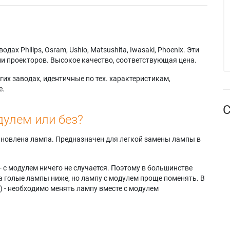
AX
Samsung HLR506W
Samsung
g HLP4667W
Samsung HLR5667W
SP61L3HRX/STR
g HLP4667WX
Samsung HLR6167W
Samsung
g
Samsung
SP61L3HRX/XAO
7WX/XAA
HLR6167WAX/XAA
Samsung
х Philips, Osram, Ushio, Matsushita, Iwasaki, Phoenix. Эти
g
Samsung
SP61L3HRX/XAX
и проекторов. Высокое качество, соответствующая цена.
3WX/XA
HLR6167WAX/XAP
Samsung SP61L3HX
g HLP5067W
Samsung
Samsung
их заводах, идентичные по тех. характеристикам,
g HLP5067WX
HLR6167WX/XAA
SP61L3HXX/AAG
е.
g
Samsung
Samsung SP61L6HR
С
7WX/XAA
HLR6167WX/XAP
Samsung
дулем или без?
g HLP5667W
Samsung SP-42L6HN
SP61L6HRX/XAX
g HLP5667WX
Samsung SP-46L3HX
Samsung ST-61L3HX
g
Samsung SP-46L6HX
Samsung ST-61L6HX
тановлена лампа. Предназначен для легкой замены лампы в
7WX/XAA
Samsung SP-50L3HX
- с модулем ничего не случается. Поэтому в большинстве
а голые лампы ниже, но лампу с модулем проще поменять. В
) - необходимо менять лампу вместе с модулем