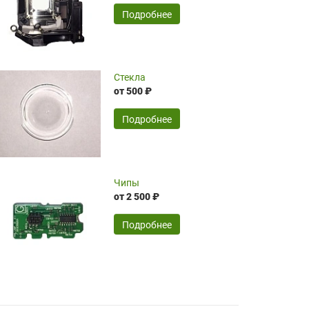
временные затраты по достаточно
SERGEY FOURSOV,
24.04.2026
Подробнее
оптимизированной стоимости, чему
чрезмерно благодарны!)))
Достоинства:
Стекла
от 500 ₽
широкий ассортимент ламп, как оригиналов,
так и аналогов.Быстрое оформление и
передача в доставку, приемлемые цены. Мне
Подробнее
понравилось.
Читать полностью
Чипы
Mr.Candy,
16.04.2026
от 2 500 ₽
Подробнее
Достоинства:
очень понравилось , сервис ,качество ,цена