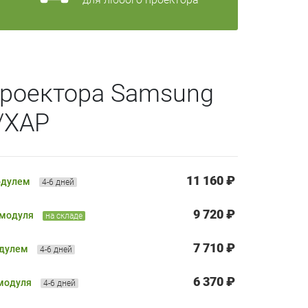
проектора Samsung
/XAP
11 160 ₽
одулем
4-6 дней
9 720 ₽
 модуля
на складе
7 710 ₽
одулем
4-6 дней
6 370 ₽
 модуля
4-6 дней