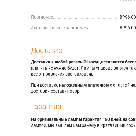
Samsung
P5067W
Партномер
BP96-0
Samsung
P5663W
Альтернативные партномера
BP96-00
Samsun
Samsung
P6167W
Samsung
Доставка
R4264W
Samsung
Доставка в любой регион РФ осуществляется бесп
R4266W
платить не нужно будет. Лампы упаковываются так,
Samsung
все отправления застрахованы.
R4664W
Samsung
При доставке
наложенным платежом
с оплатой н
R4667W
доставки составит 800р.
Samsung
R5064W
Гарантия
Samsung
R5067W
На оригинальные лампы гарантия 180 дней, на сов
Samsung
лампой, мы вышлем Вам замену в кратчайший срок.
R5667W
Samsung