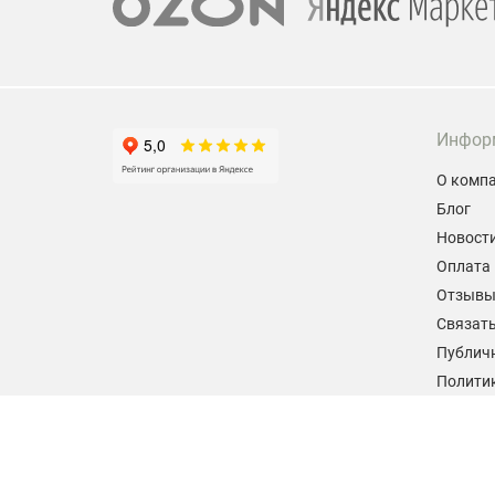
Инфор
О комп
Блог
Новост
Оплата 
Отзыв
Связать
Публич
Политик
персон
Согласи
данных