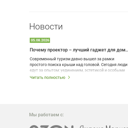
Новости
05.08.2026
Почему проектор – лучший гаджет для домика в
одарят
Современный туризм давно вышел за рамки
х
простого поиска крыши над головой. Сегодня люди
едут за опытом: уединением, эстетикой и особыми
ощущениями. Владельцы A-frame домов,
Читать полностью
!
глэмпингов и шале понимают, что конкуренция
растет, и стандартного набора мебели уже
, на
недостаточно. Чтобы гость не просто
забронировал жилье, а захотел вернуться и
поделиться впечатлениями в соцсетях, нужно
предложить ему нечто особенное. Одним из самых
Мы работаем с:
эффективных и бюджетных способов стать
заметнее на фоне конкурентов является установка
проектора.