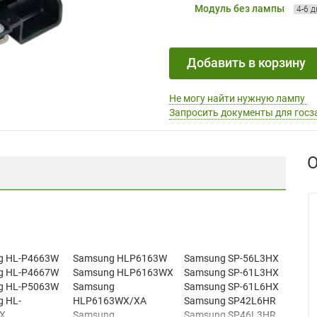
Модуль без лампы
4-6 
Добавить в корзину
Не могу найти нужную лампу
Запросить документы для госз
О
g HL-P4663W
Samsung HLP6163W
Samsung SP-56L3HX
g HL-P4667W
Samsung HLP6163WX
Samsung SP-61L3HX
g HL-P5063W
Samsung
Samsung SP-61L6HX
 HL-
HLP6163WX/XA
Samsung SP42L6HR
X
Samsung
Samsung SP46L3HR