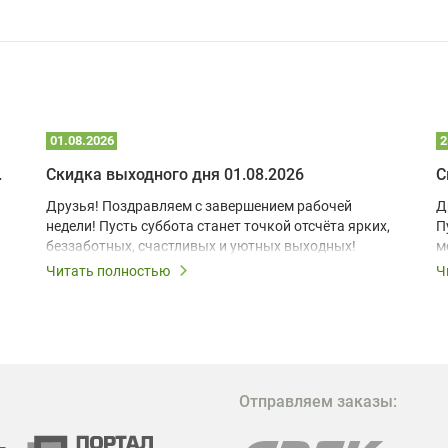
01.08.2026
2
 глэмпинге
Скидка выходного дня 01.08.2026
С
Друзья! Поздравляем с завершением рабочей
Д
недели! Пусть суббота станет точкой отсчёта ярких,
П
беззаботных, счастливых и уютных выходных!
м
з
Читать полностью
Ч
В
в
в
М
Отправляем заказы:
м
Г