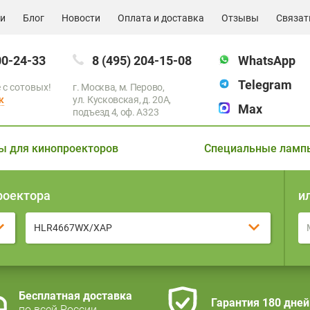
ии
Блог
Новости
Оплата и доставка
Отзывы
Связат
00-24-33
8 (495) 204-15-08
WhatsApp
Telegram
 с сотовых!
г. Москва, м. Перово,
к
ул. Кусковская, д. 20А,
Max
подъезд 4, оф. A323
ы для кинопроекторов
Специальные ламп
роектора
и
HLR4667WX/XAP
Бесплатная доставка
Гарантия 180 дней
по всей России