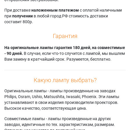
Samsung HL-
HLR5656W
42L6HX
S5686CX/XAA
Samsung
Samsung SP-
При доставке
наложенным платежом
с оплатой наличными
Samsung HL-
HLR5656WX
46L6HV
при
получении
в любой город РФ стоимость доставки
T5055WX/XAC
Samsung
Samsung SP-
составит 800р.
Samsung HL-
HLR5656WX/XAA
50L6HDX
T6156WX/XAA
Samsung
Samsung SP-
Гарантия
Samsung HL-
HLR5662WX/XAC
50L6HV
T6756WX/XAA
Samsung
Samsung SP-
Samsung HL-
На оригинальные лампы гарантия 180 дней, на совместимые
HLR5667W1X/XAA
50L6HX
T7288WX/XAA
- 90 дней.
В случае, если что-то случится с лампой, мы вышлем
Samsung
Samsung SP-
Samsung
Вам замену в кратчайший срок. Разумеется, бесплатно.
HLR5667WAX/XAA
56L6HX
HLR4266W
Samsung
Samsung
Samsung
HLR5667WX/XAA
SP42L6HN
HLR4266WX/XAA
Samsung
Samsung
Какую лампу выбрать?
Samsung
HLR5668W
SP42L6HRX/XAP
HLR4656W
Samsung
Samsung
Оригинальные лампы - лампы произведенные на заводах
Samsung
HLR5668WX/XAA
SP42L6HRX/XAX
Philips, Osram, Ushio, Matsushita, Iwasaki, Phoenix. Эти лампы
HLR4664WX/XAC
Samsung
Samsung SP42L6HX
устанавливают в свои изделия производители проекторов.
Samsung
HLR5678W
Samsung SP46L6HX
Высокое качество, соответствующая цена.
HLR4677W
Samsung
Samsung
Samsung
HLR5678WX/XAA
SP50L3HRM/XAZ
Совместимые лампы - лампы произведенные на других
HLR5056W
Samsung
Samsung
заводах, идентичные по тех. характеристикам, размерам.
Samsung
HLR6156W
SP50L6HDX