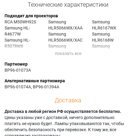
Технические характеристики
Подходит для проекторов
RCA M50WH92S
Samsung
Samsung
Samsung HL-
HLR5066WX/XAA
HLR6167WX
R4677W
Samsung
Samsung
Samsung HL-
HLR5066WX/XAC
HLR6168W
R5078WX
Samsung
Samsung
Samsung HL-
HLR5067W1X/XAA
HLR6168WX/XAA
R5668W
Samsung
Samsung
Партномер
Samsung HL-
HLR5067WAX/XAA
HLR6168WX/XAC
BP96-01073A
R5678W
Samsung
Samsung
Samsung HL-
HLR5067WAX/XAP
HLR6178W
Альтернативные партномера
R5688W
Samsung
Samsung
BP96-01074A, BP96-01394A
Samsung HL-
HLR5067WX/XAA
HLR6178WX/XAA
R5688WX/XAA
Samsung
Samsung
Доставка
Samsung HL-
HLR5078W
HLR6178WX/XAC
R6167WX
Samsung
Samsung PT-50DL14
Доставка в любой регион РФ осуществляется бесплатно.
Samsung HL-
HLR5078WX/XAA
Samsung PT50DL14
Цены указаны уже с доставкой, ничего дополнительно
R6168W
Samsung
Samsung
платить не нужно будет. Лампы упаковываются так, чтобы
Samsung HL-
HLR5078WX/XAC
PT50DL14X/SMS
обеспечить безопасность при перевозке. К тому же, все
R6178W
Samsung
Samsung SP-
отправления застрахованы.