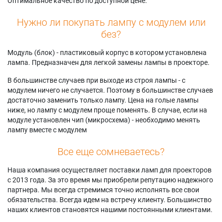
Оптимальное качество по доступной цене.
HLR5056WX
Samsung
Samsung SP50L6HV
Samsung
HLR6156WX/XAA
Samsung SP50L6HX
Нужно ли покупать лампу с модулем или
HLR5056WX/XAA
Samsung
Samsung
без?
Samsung
HLR6164WX
SP50L6HX1X/AAG
HLR5064WX/XAC
Samsung
Samsung SP56L6HX
Модуль (блок) - пластиковый корпус в котором установлена
Samsung
HLR6164WX/XAC
Samsung
лампа. Предназначен для легкой замены лампы в проекторе.
HLR5066W
Samsung
SP61L6HRX/XAP
HLR6167W1X/XAA
Samsung SP61L6HX
В большинстве случаев при выходе из строя лампы - с
модулем ничего не случается. Поэтому в большинстве случаев
достаточно заменить только лампу. Цена на голые лампы
ниже, но лампу с модулем проще поменять. В случае, если на
модуле установлен чип (микросхема) - необходимо менять
лампу вместе с модулем
Все еще сомневаетесь?
Наша компания осуществляет поставки ламп для проекторов
с 2013 года. За это время мы приобрели репутацию надежного
партнера. Мы всегда стремимся точно исполнять все свои
обязательства. Всегда идем на встречу клиенту. Большинство
наших клиентов становятся нашими постоянными клиентами.