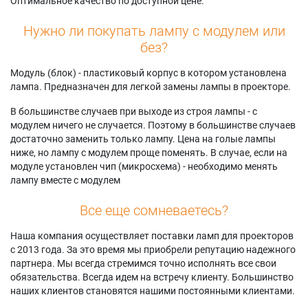
Оптимальное качество по доступной цене.
HLR5056WX
Samsung
Samsung SP50L6HV
Samsung
HLR6156WX/XAA
Samsung SP50L6HX
Нужно ли покупать лампу с модулем или
HLR5056WX/XAA
Samsung
Samsung
без?
Samsung
HLR6164WX
SP50L6HX1X/AAG
HLR5064WX/XAC
Samsung
Samsung SP56L6HX
Модуль (блок) - пластиковый корпус в котором установлена
Samsung
HLR6164WX/XAC
Samsung
лампа. Предназначен для легкой замены лампы в проекторе.
HLR5066W
Samsung
SP61L6HRX/XAP
HLR6167W1X/XAA
Samsung SP61L6HX
В большинстве случаев при выходе из строя лампы - с
модулем ничего не случается. Поэтому в большинстве случаев
достаточно заменить только лампу. Цена на голые лампы
ниже, но лампу с модулем проще поменять. В случае, если на
модуле установлен чип (микросхема) - необходимо менять
лампу вместе с модулем
Все еще сомневаетесь?
Наша компания осуществляет поставки ламп для проекторов
с 2013 года. За это время мы приобрели репутацию надежного
партнера. Мы всегда стремимся точно исполнять все свои
обязательства. Всегда идем на встречу клиенту. Большинство
наших клиентов становятся нашими постоянными клиентами.