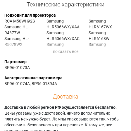
Технические характеристики
Подходит для проекторов
RCA M50WH92S
Samsung
Samsung
Samsung HL-
HLR5066WX/XAA
HLR6167WX
R4677W
Samsung
Samsung
Samsung HL-
HLR5066WX/XAC
HLR6168W
R5078WX
Samsung
Samsung
Samsung HL-
HLR5067W1X/XAA
HLR6168WX/XAA
R5668W
Samsung
Samsung
Партномер
Samsung HL-
HLR5067WAX/XAA
HLR6168WX/XAC
BP96-01073A
R5678W
Samsung
Samsung
Samsung HL-
HLR5067WAX/XAP
HLR6178W
Альтернативные партномера
R5688W
Samsung
Samsung
BP96-01074A, BP96-01394A
Samsung HL-
HLR5067WX/XAA
HLR6178WX/XAA
R5688WX/XAA
Samsung
Samsung
Доставка
Samsung HL-
HLR5078W
HLR6178WX/XAC
R6167WX
Samsung
Samsung PT-50DL14
Доставка в любой регион РФ осуществляется бесплатно.
Samsung HL-
HLR5078WX/XAA
Samsung PT50DL14
Цены указаны уже с доставкой, ничего дополнительно
R6168W
Samsung
Samsung
платить не нужно будет. Лампы упаковываются так, чтобы
Samsung HL-
HLR5078WX/XAC
PT50DL14X/SMS
обеспечить безопасность при перевозке. К тому же, все
R6178W
Samsung
Samsung SP-
отправления застрахованы.