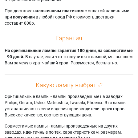
Samsung HL-
HLR5656W
42L6HX
S5686CX/XAA
Samsung
Samsung SP-
При доставке
наложенным платежом
с оплатой наличными
Samsung HL-
HLR5656WX
46L6HV
при
получении
в любой город РФ стоимость доставки
T5055WX/XAC
Samsung
Samsung SP-
составит 800р.
Samsung HL-
HLR5656WX/XAA
50L6HDX
T6156WX/XAA
Samsung
Samsung SP-
Гарантия
Samsung HL-
HLR5662WX/XAC
50L6HV
T6756WX/XAA
Samsung
Samsung SP-
Samsung HL-
На оригинальные лампы гарантия 180 дней, на совместимые
HLR5667W1X/XAA
50L6HX
T7288WX/XAA
- 90 дней.
В случае, если что-то случится с лампой, мы вышлем
Samsung
Samsung SP-
Samsung
Вам замену в кратчайший срок. Разумеется, бесплатно.
HLR5667WAX/XAA
56L6HX
HLR4266W
Samsung
Samsung
Samsung
HLR5667WX/XAA
SP42L6HN
HLR4266WX/XAA
Samsung
Samsung
Какую лампу выбрать?
Samsung
HLR5668W
SP42L6HRX/XAP
HLR4656W
Samsung
Samsung
Оригинальные лампы - лампы произведенные на заводах
Samsung
HLR5668WX/XAA
SP42L6HRX/XAX
Philips, Osram, Ushio, Matsushita, Iwasaki, Phoenix. Эти лампы
HLR4664WX/XAC
Samsung
Samsung SP42L6HX
устанавливают в свои изделия производители проекторов.
Samsung
HLR5678W
Samsung SP46L6HX
Высокое качество, соответствующая цена.
HLR4677W
Samsung
Samsung
Samsung
HLR5678WX/XAA
SP50L3HRM/XAZ
Совместимые лампы - лампы произведенные на других
HLR5056W
Samsung
Samsung
заводах, идентичные по тех. характеристикам, размерам.
Samsung
HLR6156W
SP50L6HDX