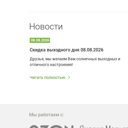
Новости
08.08.2026
Optoma W309ST: идеальное решение для малых пространств и учебных классов
Скидка выходного дня 08.08.2026
удь то
Друзья, мы желаем Вам солнечных выходных и
ли
отличного настроения!
дования
 важным.
Читать полностью
W309ST
то
 которое
ажение
Мы работаем с: