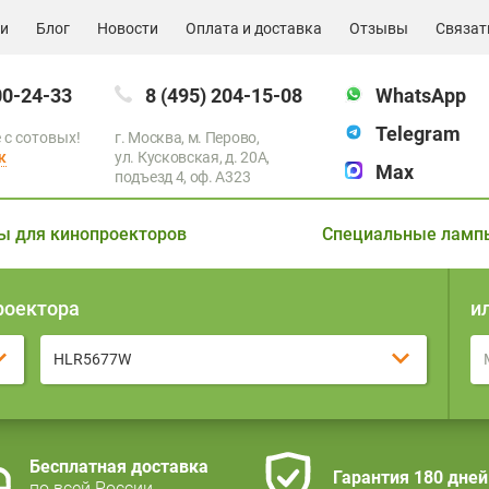
ии
Блог
Новости
Оплата и доставка
Отзывы
Связат
00-24-33
8 (495) 204-15-08
WhatsApp
Telegram
 с сотовых!
г. Москва, м. Перово,
к
ул. Кусковская, д. 20А,
Max
подъезд 4, оф. A323
ы для кинопроекторов
Специальные ламп
роектора
и
HLR5677W
Бесплатная доставка
Гарантия 180 дней
по всей России