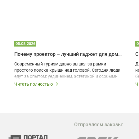
05.08.2026
0
Почему проектор – лучший гаджет для домика в глэмпинге
С
Современный туризм давно вышел за рамки
Д
простого поиска крыши над головой. Сегодня люди
н
едут за опытом: уединением, эстетикой и особыми
б
ощущениями. Владельцы A-frame домов,
Читать полностью
Ч
глэмпингов и шале понимают, что конкуренция
растет, и стандартного набора мебели уже
недостаточно. Чтобы гость не просто
забронировал жилье, а захотел вернуться и
поделиться впечатлениями в соцсетях, нужно
предложить ему нечто особенное. Одним из самых
Отправляем заказы:
эффективных и бюджетных способов стать
заметнее на фоне конкурентов является установка
проектора.