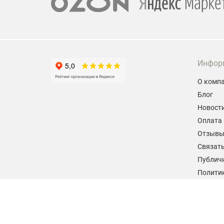
Инфор
О комп
Блог
Новост
Оплата 
Отзыв
Связать
Публич
Политик
персон
Согласи
данных