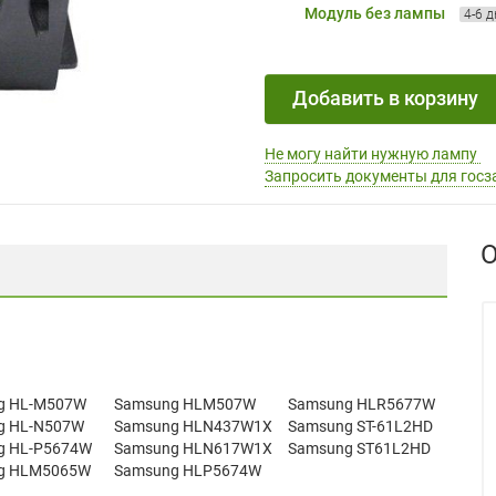
Модуль без лампы
4-6 
Добавить в корзину
Не могу найти нужную лампу
Запросить документы для госз
О
g HL-M507W
Samsung HLM507W
Samsung HLR5677W
g HL-N507W
Samsung HLN437W1X
Samsung ST-61L2HD
g HL-P5674W
Samsung HLN617W1X
Samsung ST61L2HD
g HLM5065W
Samsung HLP5674W