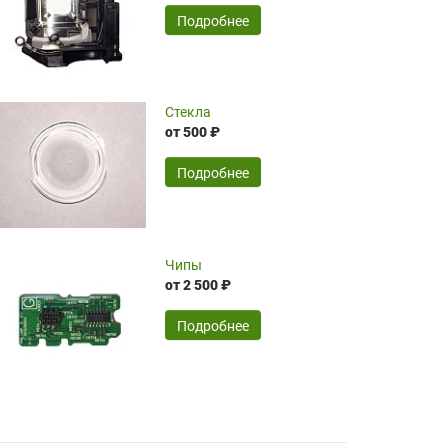
временные затраты по достаточно
SERGEY FOURSOV,
24.04.2026
Подробнее
оптимизированной стоимости, чему
чрезмерно благодарны!)))
Достоинства:
Стекла
от 500 ₽
широкий ассортимент ламп, как оригиналов,
так и аналогов.Быстрое оформление и
передача в доставку, приемлемые цены. Мне
Подробнее
понравилось.
Читать полностью
Чипы
Mr.Candy,
16.04.2026
от 2 500 ₽
Подробнее
Достоинства:
очень понравилось , сервис ,качество ,цена