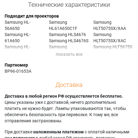
Технические характеристики
Подходит для проекторов
Samsung HL-
Samsung
Samsung
56A650
HL61A650C1F
HLT5075SX/XAA
Samsung HL-
Samsung HLS4676
Samsung
61A650
Samsung HLS4676S
HLT5075SX/XAC
Samsung HL-
Samsung
Samsung HLT5675S
S4676S
HLS4676SX
Samsung
Samsung HL-
Samsung
HLT5675SX
Партномер
T4675S
HLS4676SX/XAA
Samsung
BP96-01653A
Samsung HL-
Samsung HLT4675S
HLT5675SX/XAA
T5075S
Samsung
Samsung
Доставка
Samsung HL-
HLT4675SX
SP46K5HD
T5675S
Samsung
Samsung
Samsung
Доставка в любой регион РФ осуществляется бесплатно.
HLT4675SX/XAA
SP50K6HD
HL50A650C1F
Цены указаны уже с доставкой, ничего дополнительно
Samsung HLT5075S
Samsung
Samsung HL56A650
платить не нужно будет. Лампы упаковываются так, чтобы
Samsung
SP56K6HD
Samsung
обеспечить безопасность при перевозке. К тому же, все
HLT5075SX
HL56A650C1F
отправления застрахованы.
При доставке
наложенным платежом
с оплатой наличными
при
получении
в любой город РФ стоимость доставки