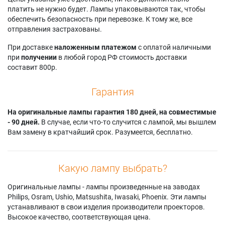
Samsung HL-
Samsung
Samsung
платить не нужно будет. Лампы упаковываются так, чтобы
S5088W
HLS5087W
HLS7178W
обеспечить безопасность при перевозке. К тому же, все
Samsung HL-
Samsung
Samsung
отправления застрахованы.
S5666W
HLS5087WX/XAA
HLS7178WX/XAA
Samsung HL-
Samsung
Samsung
При доставке
наложенным платежом
с оплатой наличными
S5686W
HLS5088W
HLS7178WX/XAP
при
получении
в любой город РФ стоимость доставки
Samsung HL-
Samsung
Samsung HLT5055W
составит 800р.
S5687W
HLS5088WX/XAA
Samsung HLT6156W
Samsung HL-
Samsung
Samsung HLT6756W
Гарантия
S5688W
HLS5666W
Samsung HLT7288W
Samsung HL-
Samsung
Samsung PT-50DL24
S6165W
На оригинальные лампы гарантия 180 дней, на совместимые
HLS5666WX/XAC
Samsung PT-61DL34
Samsung HL-
- 90 дней.
В случае, если что-то случится с лампой, мы вышлем
Samsung HLS5686C
Samsung PT50DL24
S6166W
Вам замену в кратчайший срок. Разумеется, бесплатно.
Samsung
Samsung
Samsung HL-
HLS5686W
PT50DL24X/SMS
S6167W
Samsung
Samsung PT61DL34
Samsung HL-
HLS5686WX/XAA
Samsung
Какую лампу выбрать?
S6186W
Samsung
PT61DL34X/SMS
Samsung HL-
HLS5686WX/XAC
Samsung RP-
Оригинальные лампы - лампы произведенные на заводах
S6187W
Samsung
T50V24D
Philips, Osram, Ushio, Matsushita, Iwasaki, Phoenix. Эти лампы
Samsung HL-
HLS5687W
Samsung
устанавливают в свои изделия производители проекторов.
S6188W
Samsung
RPT50V24D
Высокое качество, соответствующая цена.
Samsung HL-
HLS5687WX/XAA
Samsung SP-