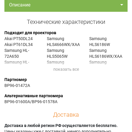
Описание
Технические характеристики
Подходит для проекторов
Akai PT50DL24
Samsung
Samsung
Akai PT61DL34
HLS4666WX/XAA
HLS6186W
Samsung HL-
Samsung
Samsung
72A650
HLS5065W
HLS6186WX/XAA
Samsung HL-
Samsung
Samsung
S4266W
HLS5065WX/XAA
HLS6186WX/XAC
Samsung HL-
Samsung
Samsung
Партномер
S4666W
HLS5066W
HLS6187W
BP96-01472A
Samsung HL-
Samsung
Samsung
S5065W
HLS5066WX/XAC
HLS6187WX/XAA
Альтернативные партномера
Samsung HL-
Samsung
Samsung
BP96-01600A/BP96-01578A
S5066W
HLS5086W
HLS6188W
Samsung HL-
Samsung
Samsung
Доставка
S5086W
HLS5086WX/XAA
HLS6188WX/XAA
Samsung HL-
Samsung
Samsung
Доставка в любой регион РФ осуществляется бесплатно.
S5087W
HLS5086WX/XAC
HLS6767WX/XAA
Цены указаны уже с доставкой, ничего дополнительно