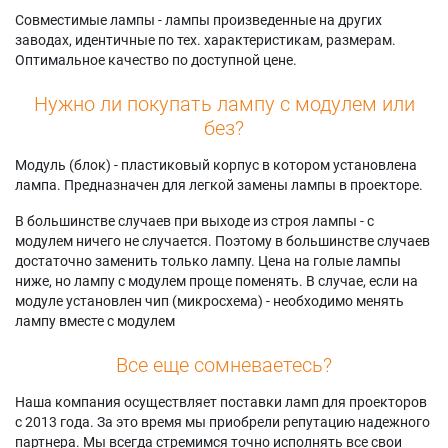
S6767W
Samsung
56K3HD
Совместимые лампы - лампы произведенные на других
Samsung HL-
HLS5688W
Samsung
заводах, идентичные по тех. характеристикам, размерам.
S7178W
Samsung
SP50K3HDX/XAX
Оптимальное качество по доступной цене.
Samsung HL-
HLS5688WX/XAA
Samsung
T5055W
Samsung
SP50K3HVX/XAP
Нужно ли покупать лампу с модулем или
Samsung
HLS6165W
Samsung SP50L6HD
без?
HLS4265W
Samsung
Samsung
Samsung
HLS6165WX/XAA
SP56K3HDX/XAX
Модуль (блок) - пластиковый корпус в котором установлена
HLS4265WX/XAC
Samsung
Samsung
лампа. Предназначен для легкой замены лампы в проекторе.
Samsung
HLS6166W
SP61K3HDX/XAX
HLS4266W
Samsung
Samsung
В большинстве случаев при выходе из строя лампы - с
Samsung
HLS6166WX/XAC
SP61K3HVX/XAP
модулем ничего не случается. Поэтому в большинстве случаев
HLS4266WX/XAA
Samsung
Samsung
достаточно заменить только лампу. Цена на голые лампы
Samsung
HLS6167W
SP71L8UHNX/XAX
ниже, но лампу с модулем проще поменять. В случае, если на
HLS4666W
Samsung
модуле установлен чип (микросхема) - необходимо менять
HLS6167WX/XAA
лампу вместе с модулем
Все еще сомневаетесь?
Наша компания осуществляет поставки ламп для проекторов
с 2013 года. За это время мы приобрели репутацию надежного
партнера. Мы всегда стремимся точно исполнять все свои