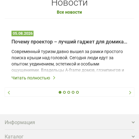
Новости
Все новости
05.08.2026
Почему проектор – лучший гаджет для домика в глэмпинге
Современный туризм давно вышел за рамки простого
поиска крыши над головой. Сегодня люди едут за
опытом: уединением, эстетикой и особыми
ощущениями. Владельцы A-frame домов, глэмпингов и
шале понимают, что конкуренция растет, и
Читать полностью
стандартного набора мебели уже недостаточно. Чтобы
гость не просто забронировал жилье, а захотел
вернуться и поделиться впечатлениями в соцсетях,
нужно предложить ему нечто особенное. Одним из
самых эффективных и бюджетных способов стать
заметнее на фоне конкурентов является установка
проектора.
Информация
Каталог