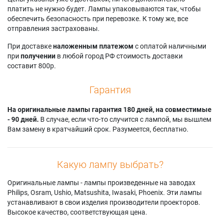
Samsung HL-
Samsung
Samsung
платить не нужно будет. Лампы упаковываются так, чтобы
S5088W
HLS5087W
HLS7178W
обеспечить безопасность при перевозке. К тому же, все
Samsung HL-
Samsung
Samsung
отправления застрахованы.
S5666W
HLS5087WX/XAA
HLS7178WX/XAA
Samsung HL-
Samsung
Samsung
При доставке
наложенным платежом
с оплатой наличными
S5686W
HLS5088W
HLS7178WX/XAP
при
получении
в любой город РФ стоимость доставки
Samsung HL-
Samsung
Samsung HLT5055W
составит 800р.
S5687W
HLS5088WX/XAA
Samsung HLT6156W
Samsung HL-
Samsung
Samsung HLT6756W
Гарантия
S5688W
HLS5666W
Samsung HLT7288W
Samsung HL-
Samsung
Samsung PT-50DL24
S6165W
На оригинальные лампы гарантия 180 дней, на совместимые
HLS5666WX/XAC
Samsung PT-61DL34
Samsung HL-
- 90 дней.
В случае, если что-то случится с лампой, мы вышлем
Samsung HLS5686C
Samsung PT50DL24
S6166W
Вам замену в кратчайший срок. Разумеется, бесплатно.
Samsung
Samsung
Samsung HL-
HLS5686W
PT50DL24X/SMS
S6167W
Samsung
Samsung PT61DL34
Samsung HL-
HLS5686WX/XAA
Samsung
Какую лампу выбрать?
S6186W
Samsung
PT61DL34X/SMS
Samsung HL-
HLS5686WX/XAC
Samsung RP-
Оригинальные лампы - лампы произведенные на заводах
S6187W
Samsung
T50V24D
Philips, Osram, Ushio, Matsushita, Iwasaki, Phoenix. Эти лампы
Samsung HL-
HLS5687W
Samsung
устанавливают в свои изделия производители проекторов.
S6188W
Samsung
RPT50V24D
Высокое качество, соответствующая цена.
Samsung HL-
HLS5687WX/XAA
Samsung SP-