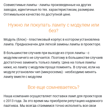
S6767W
Samsung
56K3HD
Совместимые лампы - лампы произведенные на других
Samsung HL-
HLS5688W
Samsung
заводах, идентичные по тех. характеристикам, размерам.
S7178W
Samsung
SP50K3HDX/XAX
Оптимальное качество по доступной цене.
Samsung HL-
HLS5688WX/XAA
Samsung
T5055W
Samsung
SP50K3HVX/XAP
Нужно ли покупать лампу с модулем или
Samsung
HLS6165W
Samsung SP50L6HD
без?
HLS4265W
Samsung
Samsung
Samsung
HLS6165WX/XAA
SP56K3HDX/XAX
Модуль (блок) - пластиковый корпус в котором установлена
HLS4265WX/XAC
Samsung
Samsung
лампа. Предназначен для легкой замены лампы в проекторе.
Samsung
HLS6166W
SP61K3HDX/XAX
HLS4266W
Samsung
Samsung
В большинстве случаев при выходе из строя лампы - с
Samsung
HLS6166WX/XAC
SP61K3HVX/XAP
модулем ничего не случается. Поэтому в большинстве случаев
HLS4266WX/XAA
Samsung
Samsung
достаточно заменить только лампу. Цена на голые лампы
Samsung
HLS6167W
SP71L8UHNX/XAX
ниже, но лампу с модулем проще поменять. В случае, если на
HLS4666W
Samsung
модуле установлен чип (микросхема) - необходимо менять
HLS6167WX/XAA
лампу вместе с модулем
Все еще сомневаетесь?
Наша компания осуществляет поставки ламп для проекторов
с 2013 года. За это время мы приобрели репутацию надежного
партнера. Мы всегда стремимся точно исполнять все свои