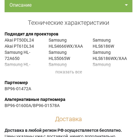
Описание
Технические характеристики
Подходит для проекторов
Akai PT50DL24
Samsung
Samsung
Akai PT61DL34
HLS4666WX/XAA
HLS6186W
Samsung HL-
Samsung
Samsung
72A650
HLS5065W
HLS6186WX/XAA
Samsung HL-
Samsung
Samsung
S4266W
HLS5065WX/XAA
HLS6186WX/XAC
Samsung HL-
Samsung
Samsung
Партномер
S4666W
HLS5066W
HLS6187W
BP96-01472A
Samsung HL-
Samsung
Samsung
S5065W
HLS5066WX/XAC
HLS6187WX/XAA
Альтернативные партномера
Samsung HL-
Samsung
Samsung
BP96-01600A/BP96-01578A
S5066W
HLS5086W
HLS6188W
Samsung HL-
Samsung
Samsung
Доставка
S5086W
HLS5086WX/XAA
HLS6188WX/XAA
Samsung HL-
Samsung
Samsung
Доставка в любой регион РФ осуществляется бесплатно.
S5087W
HLS5086WX/XAC
HLS6767WX/XAA
Цены указаны уже с доставкой, ничего дополнительно