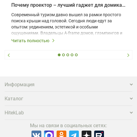
Почему проектор – лучший гаджет для домика в глэмпинге
Современный туризм давно вышел за рамки простого
поиска крыши над головой. Сегодня люди едут за
опытом: уединением, эстетикой и особыми
ощущениями. Владельцы A-frame домов, глэмпингов и
шале понимают, что конкуренция растет, и
Читать полностью
стандартного набора мебели уже недостаточно. Чтобы
гость не просто забронировал жилье, а захотел
вернуться и поделиться впечатлениями в соцсетях,
нужно предложить ему нечто особенное. Одним из
самых эффективных и бюджетных способов стать
заметнее на фоне конкурентов является установка
проектора.
Информация
Каталог
HitekLab
Мы на связи в социальных сетях: