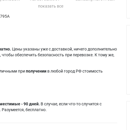
6S
Samsung HLT5076WX
Samsung
 HL-T5076S
Samsung HLT5676S
HLT6176SX/XAA
1795A
 HL-T5676S
Samsung HLT5676SX
Samsung
 HL-T6176S
Samsung
HLT6176SX/XAC
g HLT5076S
HLT5676SX/XAA
Samsung SP61K7UH
латно.
Цены указаны уже с доставкой, ничего дополнительно
 чтобы обеспечить безопасность при перевозке. К тому же,
аличными при
получении
в любой город РФ стоимость
местимые - 90 дней.
В случае, если что-то случится с
 Разумеется, бесплатно.