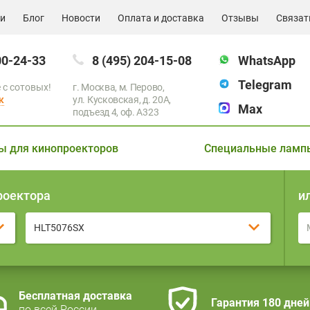
ии
Блог
Новости
Оплата и доставка
Отзывы
Связат
00-24-33
8 (495) 204-15-08
WhatsApp
Telegram
 с сотовых!
г. Москва, м. Перово,
к
ул. Кусковская, д. 20А,
Max
подъезд 4, оф. A323
ы для кинопроекторов
Специальные ламп
роектора
и
HLT5076SX
Бесплатная доставка
Гарантия 180 дней
по всей России