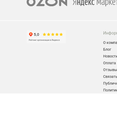
Инфор
О комп
Блог
Новост
Оплата 
Отзыв
Связать
Публич
Политик
персон
Согласи
данных