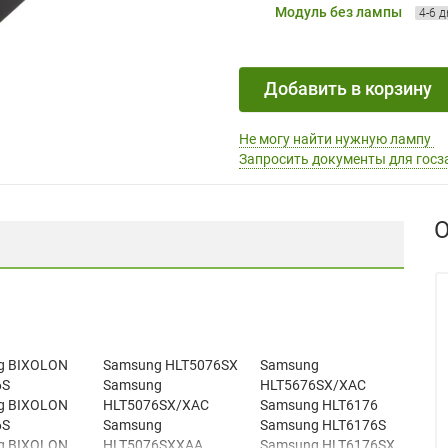
Модуль без лампы
4-6 
Добавить в корзину
Не могу найти нужную лампу
Запросить документы для госз
О
g BIXOLON
Samsung HLT5076SX
Samsung
6S
Samsung
HLT5676SX/XAC
g BIXOLON
HLT5076SX/XAC
Samsung HLT6176
6S
Samsung
Samsung HLT6176S
g BIXOLON
HLT5076SXXAA
Samsung HLT6176SX