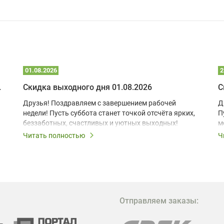
01.08.2026
2
 глэмпинге
Скидка выходного дня 01.08.2026
С
Друзья! Поздравляем с завершением рабочей
Д
недели! Пусть суббота станет точкой отсчёта ярких,
П
беззаботных, счастливых и уютных выходных!
м
з
Читать полностью
Ч
В
в
в
М
Отправляем заказы:
м
Г