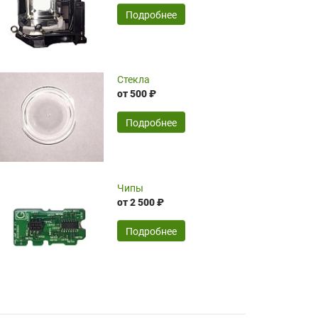
временные затраты по достаточно
SERGEY FOURSOV,
24.04.2026
Подробнее
оптимизированной стоимости, чему
чрезмерно благодарны!)))
Достоинства:
Стекла
от 500 ₽
широкий ассортимент ламп, как оригиналов,
так и аналогов.Быстрое оформление и
передача в доставку, приемлемые цены. Мне
Подробнее
понравилось.
Читать полностью
Чипы
Mr.Candy,
16.04.2026
от 2 500 ₽
Подробнее
Достоинства:
очень понравилось , сервис ,качество ,цена