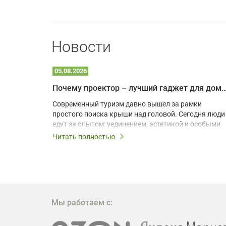
Новости
05.08.2026
Почему проектор – лучший гаджет для домика в
одарят
Современный туризм давно вышел за рамки
х
простого поиска крыши над головой. Сегодня люди
едут за опытом: уединением, эстетикой и особыми
ощущениями. Владельцы A-frame домов,
Читать полностью
!
глэмпингов и шале понимают, что конкуренция
растет, и стандартного набора мебели уже
, на
недостаточно. Чтобы гость не просто
забронировал жилье, а захотел вернуться и
поделиться впечатлениями в соцсетях, нужно
предложить ему нечто особенное. Одним из самых
Мы работаем с:
эффективных и бюджетных способов стать
заметнее на фоне конкурентов является установка
проектора.