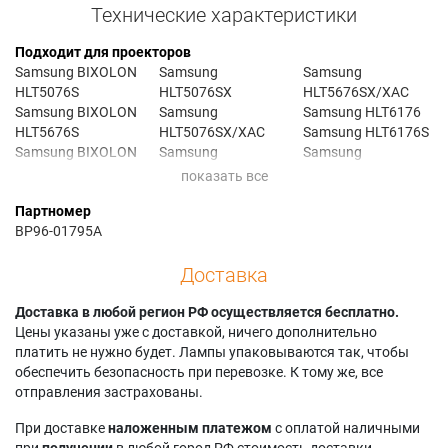
Технические характеристики
Подходит для проекторов
Samsung BIXOLON
Samsung
Samsung
HLT5076S
HLT5076SX
HLT5676SX/XAC
Samsung BIXOLON
Samsung
Samsung HLT6176
HLT5676S
HLT5076SX/XAC
Samsung HLT6176S
Samsung BIXOLON
Samsung
Samsung
HLT6176S
HLT5076SXXAA
HLT6176SX
Samsung HL-
Samsung
Samsung
Партномер
T5076S
HLT5076WX
HLT6176SX/XAA
BP96-01795A
Samsung HL-
Samsung HLT5676S
Samsung
T5676S
Samsung
HLT6176SX/XAC
Доставка
Samsung HL-
HLT5676SX
Samsung
T6176S
Samsung
SP61K7UH
Samsung HLT5076S
Доставка в любой регион РФ осуществляется бесплатно.
HLT5676SX/XAA
Цены указаны уже с доставкой, ничего дополнительно
платить не нужно будет. Лампы упаковываются так, чтобы
обеспечить безопасность при перевозке. К тому же, все
отправления застрахованы.
При доставке
наложенным платежом
с оплатой наличными
при
получении
в любой город РФ стоимость доставки