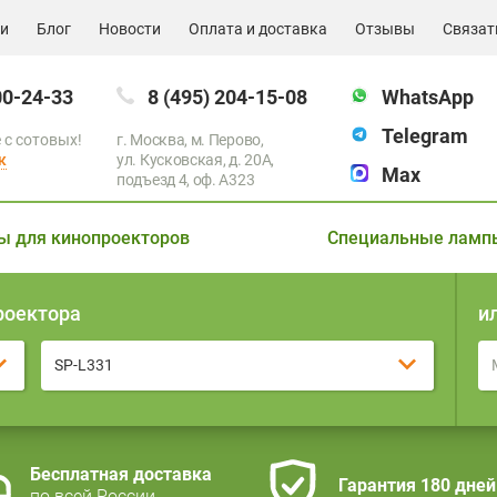
ии
Блог
Новости
Оплата и доставка
Отзывы
Связат
00-24-33
8 (495) 204-15-08
WhatsApp
Telegram
 с сотовых!
г. Москва, м. Перово,
к
ул. Кусковская, д. 20А,
Max
подъезд 4, оф. A323
ы для кинопроекторов
Специальные ламп
роектора
и
SP-L331
Бесплатная доставка
Гарантия 180 дней
по всей России