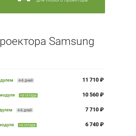
проектора Samsung
11 710 ₽
одулем
4-6 дней
10 560 ₽
 модуля
на складе
7 710 ₽
одулем
4-6 дней
6 740 ₽
 модуля
на складе