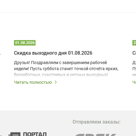
01.08.2026
2
 глэмпинге
Скидка выходного дня 01.08.2026
С
Друзья! Поздравляем с завершением рабочей
Д
недели! Пусть суббота станет точкой отсчёта ярких,
П
беззаботных, счастливых и уютных выходных!
м
з
Читать полностью
Ч
В
в
в
М
Отправляем заказы:
м
Г