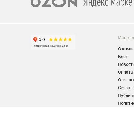
Инфор
О комп
Блог
Новост
Оплата 
Отзыв
Связать
Публич
Политик
персон
Согласи
данных