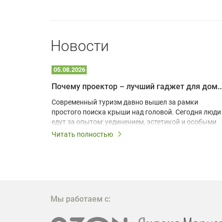
Новости
05.08.2026
Почему проектор – лучший гаджет для домика в
одарят
Современный туризм давно вышел за рамки
х
простого поиска крыши над головой. Сегодня люди
едут за опытом: уединением, эстетикой и особыми
ощущениями. Владельцы A-frame домов,
Читать полностью
!
глэмпингов и шале понимают, что конкуренция
растет, и стандартного набора мебели уже
, на
недостаточно. Чтобы гость не просто
забронировал жилье, а захотел вернуться и
поделиться впечатлениями в соцсетях, нужно
предложить ему нечто особенное. Одним из самых
Мы работаем с:
эффективных и бюджетных способов стать
заметнее на фоне конкурентов является установка
проектора.