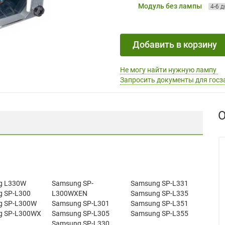
Модуль без лампы
4-6 
Добавить в корзину
Не могу найти нужную лампу
Запросить документы для госз
О
g L330W
Samsung SP-
Samsung SP-L331
 SP-L300
L300WXEN
Samsung SP-L335
g SP-L300W
Samsung SP-L301
Samsung SP-L351
g SP-L300WX
Samsung SP-L305
Samsung SP-L355
Samsung SP-L330