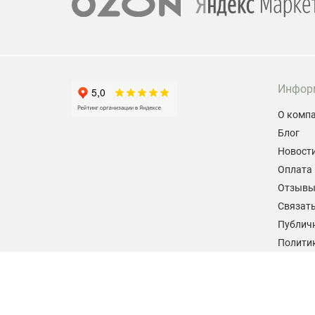
Инфор
О комп
Блог
Новост
Оплата 
Отзыв
Связать
Публич
Политик
персон
Согласи
данных