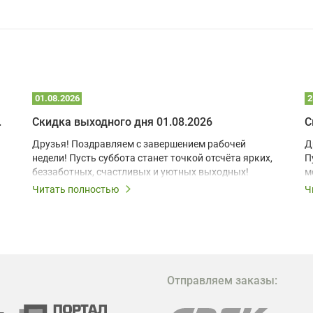
01.08.2026
2
 глэмпинге
Скидка выходного дня 01.08.2026
С
Друзья! Поздравляем с завершением рабочей
Д
недели! Пусть суббота станет точкой отсчёта ярких,
П
беззаботных, счастливых и уютных выходных!
м
з
Читать полностью
Ч
В
в
в
М
Отправляем заказы:
м
Г