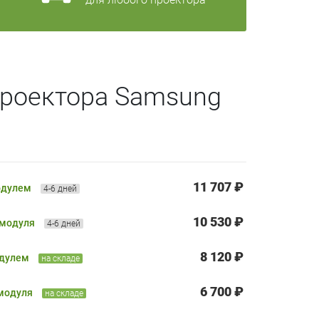
проектора Samsung
11 707 ₽
одулем
4-6 дней
10 530 ₽
 модуля
4-6 дней
8 120 ₽
одулем
на складе
6 700 ₽
 модуля
на складе