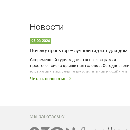
Новости
05.08.2026
Почему проектор – лучший гаджет для домика в
одарят
Современный туризм давно вышел за рамки
х
простого поиска крыши над головой. Сегодня люди
едут за опытом: уединением, эстетикой и особыми
ощущениями. Владельцы A-frame домов,
Читать полностью
!
глэмпингов и шале понимают, что конкуренция
растет, и стандартного набора мебели уже
, на
недостаточно. Чтобы гость не просто
забронировал жилье, а захотел вернуться и
поделиться впечатлениями в соцсетях, нужно
предложить ему нечто особенное. Одним из самых
Мы работаем с:
эффективных и бюджетных способов стать
заметнее на фоне конкурентов является установка
проектора.