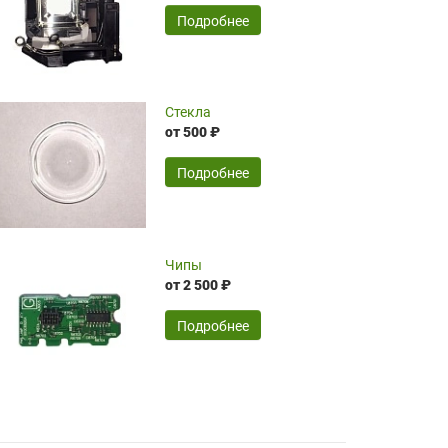
временные затраты по достаточно
SERGEY FOURSOV,
24.04.2026
Подробнее
оптимизированной стоимости, чему
чрезмерно благодарны!)))
Достоинства:
Стекла
от 500 ₽
широкий ассортимент ламп, как оригиналов,
так и аналогов.Быстрое оформление и
передача в доставку, приемлемые цены. Мне
Подробнее
понравилось.
Читать полностью
Чипы
Mr.Candy,
16.04.2026
от 2 500 ₽
Подробнее
Достоинства:
очень понравилось , сервис ,качество ,цена