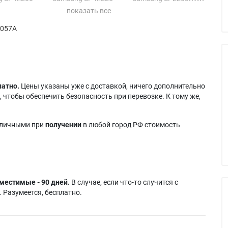
g SP-M200S
Samsung SP-M225/W
Samsung
g SP-M200W
Samsung SP-M225W
SP2253WWX
0057A
g SP-M201
Samsung SP-M255W
Samsung SP2253XWX
g SP-M205
Samsung SP-M256
g SP-M220
Samsung SP2003SWX
латно.
Цены указаны уже с доставкой, ничего дополнительно
 чтобы обеспечить безопасность при перевозке. К тому же,
аличными при
получении
в любой город РФ стоимость
местимые - 90 дней.
В случае, если что-то случится с
 Разумеется, бесплатно.