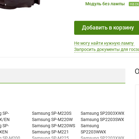
Модуль без лампы
на с
Добавить в корзину
Не могу найти нужную лампу
Запросить документы для госз
О
 SP-
Samsung SP-M220S
Samsung SP2003XWX
X/EN
Samsung SP-M220W
Samsung SP2203SWX
 SP-
Samsung SP-M220WS
Samsung
XEN
Samsung SP-M221
SP2203WWX
g SP-M200
Samsung SP-M225
Samsung SP2203XWX