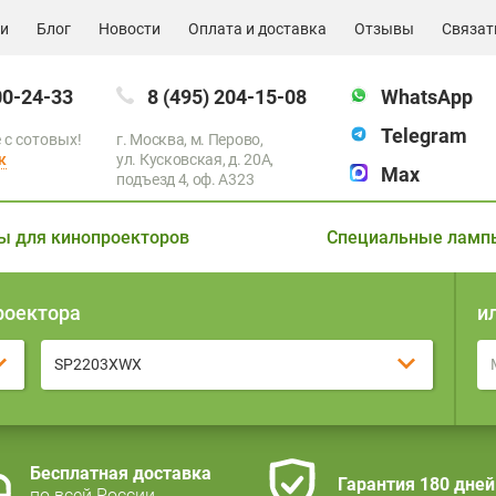
ии
Блог
Новости
Оплата и доставка
Отзывы
Связат
00-24-33
8 (495) 204-15-08
WhatsApp
Telegram
 с сотовых!
г. Москва, м. Перово,
к
ул. Кусковская, д. 20А,
Max
подъезд 4, оф. A323
ы для кинопроекторов
Специальные ламп
роектора
и
SP2203XWX
Бесплатная доставка
Гарантия 180 дней
по всей России