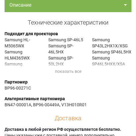
Описание
Технические характеристики
Подходит для проекторов
Samsung HL-
Samsung SP-46L5
Samsung
M5065WX
Samsung SP-
SP43L2HX1X/XSG
Samsung
46L5HX
Samsung SP46L5HX
HLM4365WX
Samsung SP-
Samsung
Samsung
50L2HX
SP46L5HXX/XSA
HLM437WX
Samsung SP-
Samsung SP50L2HX
Samsung
56L5HX
Samsung
Партномер
HLM5065WX
Samsung SP-
SP50L2HXX/RAD
BP96-00271C
Samsung
60L2HX
Samsung
HLN437WX
Samsung SP-
SP50L2HXX/XSA
Альтернативные партномера
Samsung SP-
61L2HX
Samsung SP61L2HX
BN47-00001A, BP96-00449A, V13H010R01
43L2H1X
Samsung
Samsung
Samsung SP-
SP43L2H1X
SP61L2HXX/XSA
Доставка
43L2HX
Доставка в любой регион РФ осуществляется бесплатно.
Цены указаны уже с доставкой, ничего дополнительно