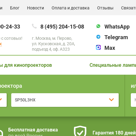
ии
Блог
Новости
Оплата и доставка
Отзывы
Связат
00-24-33
8 (495) 204-15-08
WhatsApp
Telegram
 с сотовых!
г. Москва, м. Перово,
к
ул. Кусковская, д. 20А,
Max
подъезд 4, оф. A323
ы для кинопроекторов
Специальные ламп
роектора
и
SP50L3HX
Бесплатная доставка
Гарантия 180 дней
по всей России