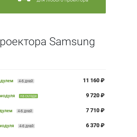
проектора Samsung
11 160 ₽
одулем
4-6 дней
9 720 ₽
 модуля
на складе
7 710 ₽
одулем
4-6 дней
6 370 ₽
 модуля
4-6 дней