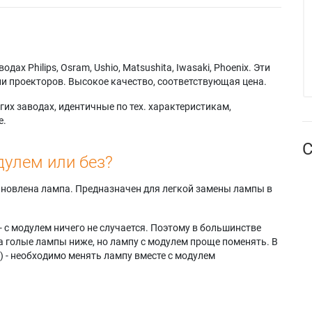
AX
Samsung HLR506W
Samsung
g HLP4667W
Samsung HLR5667W
SP61L3HRX/STR
g HLP4667WX
Samsung HLR6167W
Samsung
g
Samsung
SP61L3HRX/XAO
7WX/XAA
HLR6167WAX/XAA
Samsung
х Philips, Osram, Ushio, Matsushita, Iwasaki, Phoenix. Эти
g
Samsung
SP61L3HRX/XAX
и проекторов. Высокое качество, соответствующая цена.
3WX/XA
HLR6167WAX/XAP
Samsung SP61L3HX
g HLP5067W
Samsung
Samsung
их заводах, идентичные по тех. характеристикам,
g HLP5067WX
HLR6167WX/XAA
SP61L3HXX/AAG
е.
g
Samsung
Samsung SP61L6HR
С
7WX/XAA
HLR6167WX/XAP
Samsung
дулем или без?
g HLP5667W
Samsung SP-42L6HN
SP61L6HRX/XAX
g HLP5667WX
Samsung SP-46L3HX
Samsung ST-61L3HX
g
Samsung SP-46L6HX
Samsung ST-61L6HX
тановлена лампа. Предназначен для легкой замены лампы в
7WX/XAA
Samsung SP-50L3HX
- с модулем ничего не случается. Поэтому в большинстве
а голые лампы ниже, но лампу с модулем проще поменять. В
) - необходимо менять лампу вместе с модулем