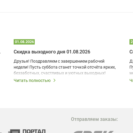
01.08.2026
2
 глэмпинге
Скидка выходного дня 01.08.2026
С
Друзья! Поздравляем с завершением рабочей
Д
недели! Пусть суббота станет точкой отсчёта ярких,
П
беззаботных, счастливых и уютных выходных!
м
з
Читать полностью
Ч
В
в
в
М
Отправляем заказы:
м
Г