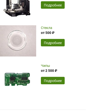
временные затраты по достаточно
SERGEY FOURSOV,
24.04.2026
Подробнее
оптимизированной стоимости, чему
чрезмерно благодарны!)))
Достоинства:
Стекла
от 500 ₽
широкий ассортимент ламп, как оригиналов,
так и аналогов.Быстрое оформление и
передача в доставку, приемлемые цены. Мне
Подробнее
понравилось.
Читать полностью
Чипы
Mr.Candy,
16.04.2026
от 2 500 ₽
Подробнее
Достоинства:
очень понравилось , сервис ,качество ,цена