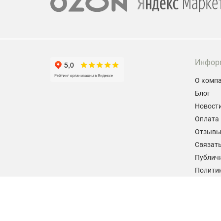
Инфор
О комп
Блог
Новост
Оплата 
Отзыв
Связать
Публич
Политик
персон
Согласи
данных