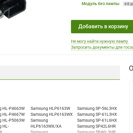
Модуль без лампы
4-6 
Добавить в корзину
Не могу найти нужную лампу
Запросить документы для госз
О
g HL-P4663W
Samsung HLP6163W
Samsung SP-56L3HX
g HL-P4667W
Samsung HLP6163WX
Samsung SP-61L3HX
g HL-P5063W
Samsung
Samsung SP-61L6HX
 HL-
HLP6163WX/XA
Samsung SP42L6HR
X
Samsung
Samsung SP46L3HR