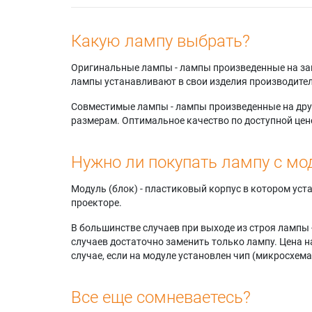
R6167W
Samsun
Samsun
Какую лампу выбрать?
Samsun
HLP466
Оригинальные лампы - лампы произведенные на завода
Samsun
лампы устанавливают в свои изделия производител
HLP506
Samsun
Совместимые лампы - лампы произведенные на друг
Samsun
размерам. Оптимальное качество по доступной цен
Samsun
HLP506
Нужно ли покупать лампу с мо
Samsun
Samsun
Samsun
Модуль (блок) - пластиковый корпус в котором ус
HLP566
проекторе.
В большинстве случаев при выходе из строя лампы 
случаев достаточно заменить только лампу. Цена н
случае, если на модуле установлен чип (микросхема
Все еще сомневаетесь?