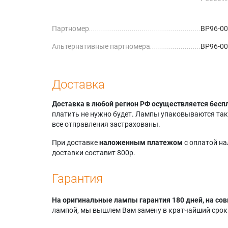
Samsung
P5067W
Партномер
BP96-0
Samsung
P5663W
Альтернативные партномера
BP96-00
Samsun
Samsung
P6167W
Samsung
Доставка
R4264W
Samsung
Доставка в любой регион РФ осуществляется бесп
R4266W
платить не нужно будет. Лампы упаковываются так,
Samsung
все отправления застрахованы.
R4664W
Samsung
При доставке
наложенным платежом
с оплатой н
R4667W
доставки составит 800р.
Samsung
R5064W
Гарантия
Samsung
R5067W
На оригинальные лампы гарантия 180 дней, на сов
Samsung
лампой, мы вышлем Вам замену в кратчайший срок.
R5667W
Samsung