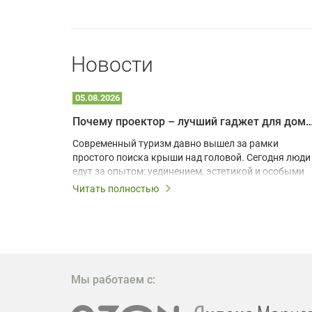
Новости
05.08.2026
Почему проектор – лучший гаджет для домика в
одарят
Современный туризм давно вышел за рамки
х
простого поиска крыши над головой. Сегодня люди
едут за опытом: уединением, эстетикой и особыми
ощущениями. Владельцы A-frame домов,
Читать полностью
!
глэмпингов и шале понимают, что конкуренция
растет, и стандартного набора мебели уже
, на
недостаточно. Чтобы гость не просто
забронировал жилье, а захотел вернуться и
поделиться впечатлениями в соцсетях, нужно
предложить ему нечто особенное. Одним из самых
Мы работаем с:
эффективных и бюджетных способов стать
заметнее на фоне конкурентов является установка
проектора.