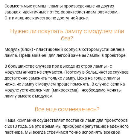
S6767W
Samsung
56K3HD
Совместимые лампы - лампы произведенные на других
Samsung HL-
HLS5688W
Samsung
заводах, идентичные по тех. характеристикам, размерам.
S7178W
Samsung
SP50K3HDX/XAX
Оптимальное качество по доступной цене.
Samsung HL-
HLS5688WX/XAA
Samsung
T5055W
Samsung
SP50K3HVX/XAP
Нужно ли покупать лампу с модулем или
Samsung
HLS6165W
Samsung SP50L6HD
без?
HLS4265W
Samsung
Samsung
Samsung
HLS6165WX/XAA
SP56K3HDX/XAX
Модуль (блок) - пластиковый корпус в котором установлена
HLS4265WX/XAC
Samsung
Samsung
лампа. Предназначен для легкой замены лампы в проекторе.
Samsung
HLS6166W
SP61K3HDX/XAX
HLS4266W
Samsung
Samsung
В большинстве случаев при выходе из строя лампы - с
Samsung
HLS6166WX/XAC
SP61K3HVX/XAP
модулем ничего не случается. Поэтому в большинстве случаев
HLS4266WX/XAA
Samsung
Samsung
достаточно заменить только лампу. Цена на голые лампы
Samsung
HLS6167W
SP71L8UHNX/XAX
ниже, но лампу с модулем проще поменять. В случае, если на
HLS4666W
Samsung
модуле установлен чип (микросхема) - необходимо менять
HLS6167WX/XAA
лампу вместе с модулем
Все еще сомневаетесь?
Наша компания осуществляет поставки ламп для проекторов
с 2013 года. За это время мы приобрели репутацию надежного
партнера. Мы всегда стремимся точно исполнять все свои