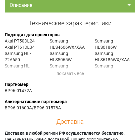
Описание
Технические характеристики
Подходит для проекторов
Akai PT50DL24
Samsung
Samsung
Akai PT61DL34
HLS4666WX/XAA
HLS6186W
Samsung HL-
Samsung
Samsung
72A650
HLS5065W
HLS6186WX/XAA
Samsung HL-
Samsung
Samsung
S4266W
HLS5065WX/XAA
HLS6186WX/XAC
Samsung HL-
Samsung
Samsung
Партномер
S4666W
HLS5066W
HLS6187W
BP96-01472A
Samsung HL-
Samsung
Samsung
S5065W
HLS5066WX/XAC
HLS6187WX/XAA
Альтернативные партномера
Samsung HL-
Samsung
Samsung
BP96-01600A/BP96-01578A
S5066W
HLS5086W
HLS6188W
Samsung HL-
Samsung
Samsung
Доставка
S5086W
HLS5086WX/XAA
HLS6188WX/XAA
Samsung HL-
Samsung
Samsung
Доставка в любой регион РФ осуществляется бесплатно.
S5087W
HLS5086WX/XAC
HLS6767WX/XAA
Цены указаны уже с доставкой, ничего дополнительно