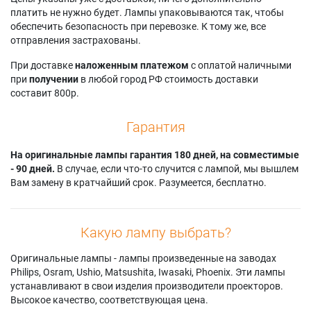
Samsung HL-
Samsung
Samsung
платить не нужно будет. Лампы упаковываются так, чтобы
S5088W
HLS5087W
HLS7178W
обеспечить безопасность при перевозке. К тому же, все
Samsung HL-
Samsung
Samsung
отправления застрахованы.
S5666W
HLS5087WX/XAA
HLS7178WX/XAA
Samsung HL-
Samsung
Samsung
При доставке
наложенным платежом
с оплатой наличными
S5686W
HLS5088W
HLS7178WX/XAP
при
получении
в любой город РФ стоимость доставки
Samsung HL-
Samsung
Samsung HLT5055W
составит 800р.
S5687W
HLS5088WX/XAA
Samsung HLT6156W
Samsung HL-
Samsung
Samsung HLT6756W
Гарантия
S5688W
HLS5666W
Samsung HLT7288W
Samsung HL-
Samsung
Samsung PT-50DL24
S6165W
На оригинальные лампы гарантия 180 дней, на совместимые
HLS5666WX/XAC
Samsung PT-61DL34
Samsung HL-
- 90 дней.
В случае, если что-то случится с лампой, мы вышлем
Samsung HLS5686C
Samsung PT50DL24
S6166W
Вам замену в кратчайший срок. Разумеется, бесплатно.
Samsung
Samsung
Samsung HL-
HLS5686W
PT50DL24X/SMS
S6167W
Samsung
Samsung PT61DL34
Samsung HL-
HLS5686WX/XAA
Samsung
Какую лампу выбрать?
S6186W
Samsung
PT61DL34X/SMS
Samsung HL-
HLS5686WX/XAC
Samsung RP-
Оригинальные лампы - лампы произведенные на заводах
S6187W
Samsung
T50V24D
Philips, Osram, Ushio, Matsushita, Iwasaki, Phoenix. Эти лампы
Samsung HL-
HLS5687W
Samsung
устанавливают в свои изделия производители проекторов.
S6188W
Samsung
RPT50V24D
Высокое качество, соответствующая цена.
Samsung HL-
HLS5687WX/XAA
Samsung SP-