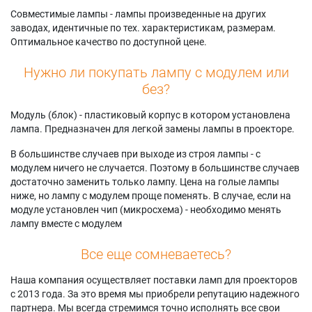
S6767W
Samsung
56K3HD
Совместимые лампы - лампы произведенные на других
Samsung HL-
HLS5688W
Samsung
заводах, идентичные по тех. характеристикам, размерам.
S7178W
Samsung
SP50K3HDX/XAX
Оптимальное качество по доступной цене.
Samsung HL-
HLS5688WX/XAA
Samsung
T5055W
Samsung
SP50K3HVX/XAP
Нужно ли покупать лампу с модулем или
Samsung
HLS6165W
Samsung SP50L6HD
без?
HLS4265W
Samsung
Samsung
Samsung
HLS6165WX/XAA
SP56K3HDX/XAX
Модуль (блок) - пластиковый корпус в котором установлена
HLS4265WX/XAC
Samsung
Samsung
лампа. Предназначен для легкой замены лампы в проекторе.
Samsung
HLS6166W
SP61K3HDX/XAX
HLS4266W
Samsung
Samsung
В большинстве случаев при выходе из строя лампы - с
Samsung
HLS6166WX/XAC
SP61K3HVX/XAP
модулем ничего не случается. Поэтому в большинстве случаев
HLS4266WX/XAA
Samsung
Samsung
достаточно заменить только лампу. Цена на голые лампы
Samsung
HLS6167W
SP71L8UHNX/XAX
ниже, но лампу с модулем проще поменять. В случае, если на
HLS4666W
Samsung
модуле установлен чип (микросхема) - необходимо менять
HLS6167WX/XAA
лампу вместе с модулем
Все еще сомневаетесь?
Наша компания осуществляет поставки ламп для проекторов
с 2013 года. За это время мы приобрели репутацию надежного
партнера. Мы всегда стремимся точно исполнять все свои