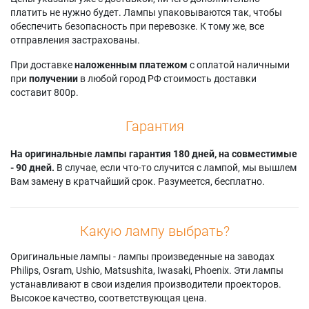
Samsung HL-
Samsung
Samsung
платить не нужно будет. Лампы упаковываются так, чтобы
S5088W
HLS5087W
HLS7178W
обеспечить безопасность при перевозке. К тому же, все
Samsung HL-
Samsung
Samsung
отправления застрахованы.
S5666W
HLS5087WX/XAA
HLS7178WX/XAA
Samsung HL-
Samsung
Samsung
При доставке
наложенным платежом
с оплатой наличными
S5686W
HLS5088W
HLS7178WX/XAP
при
получении
в любой город РФ стоимость доставки
Samsung HL-
Samsung
Samsung HLT5055W
составит 800р.
S5687W
HLS5088WX/XAA
Samsung HLT6156W
Samsung HL-
Samsung
Samsung HLT6756W
Гарантия
S5688W
HLS5666W
Samsung HLT7288W
Samsung HL-
Samsung
Samsung PT-50DL24
S6165W
На оригинальные лампы гарантия 180 дней, на совместимые
HLS5666WX/XAC
Samsung PT-61DL34
Samsung HL-
- 90 дней.
В случае, если что-то случится с лампой, мы вышлем
Samsung HLS5686C
Samsung PT50DL24
S6166W
Вам замену в кратчайший срок. Разумеется, бесплатно.
Samsung
Samsung
Samsung HL-
HLS5686W
PT50DL24X/SMS
S6167W
Samsung
Samsung PT61DL34
Samsung HL-
HLS5686WX/XAA
Samsung
Какую лампу выбрать?
S6186W
Samsung
PT61DL34X/SMS
Samsung HL-
HLS5686WX/XAC
Samsung RP-
Оригинальные лампы - лампы произведенные на заводах
S6187W
Samsung
T50V24D
Philips, Osram, Ushio, Matsushita, Iwasaki, Phoenix. Эти лампы
Samsung HL-
HLS5687W
Samsung
устанавливают в свои изделия производители проекторов.
S6188W
Samsung
RPT50V24D
Высокое качество, соответствующая цена.
Samsung HL-
HLS5687WX/XAA
Samsung SP-