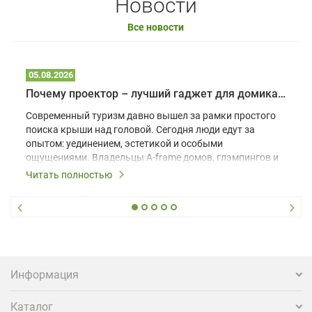
Новости
Все новости
05.08.2026
Почему проектор – лучший гаджет для домика в глэмпинге
Современный туризм давно вышел за рамки простого
поиска крыши над головой. Сегодня люди едут за
опытом: уединением, эстетикой и особыми
ощущениями. Владельцы A-frame домов, глэмпингов и
шале понимают, что конкуренция растет, и
Читать полностью
стандартного набора мебели уже недостаточно. Чтобы
гость не просто забронировал жилье, а захотел
вернуться и поделиться впечатлениями в соцсетях,
нужно предложить ему нечто особенное. Одним из
самых эффективных и бюджетных способов стать
заметнее на фоне конкурентов является установка
проектора.
Информация
Каталог