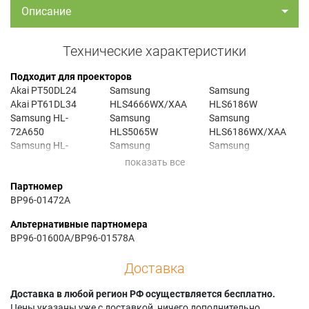
Описание
Технические характеристики
Подходит для проекторов
Akai PT50DL24
Samsung
Samsung
Akai PT61DL34
HLS4666WX/XAA
HLS6186W
Samsung HL-
Samsung
Samsung
72A650
HLS5065W
HLS6186WX/XAA
Samsung HL-
Samsung
Samsung
S4266W
HLS5065WX/XAA
HLS6186WX/XAC
Samsung HL-
Samsung
Samsung
Партномер
S4666W
HLS5066W
HLS6187W
BP96-01472A
Samsung HL-
Samsung
Samsung
S5065W
HLS5066WX/XAC
HLS6187WX/XAA
Альтернативные партномера
Samsung HL-
Samsung
Samsung
BP96-01600A/BP96-01578A
S5066W
HLS5086W
HLS6188W
Samsung HL-
Samsung
Samsung
Доставка
S5086W
HLS5086WX/XAA
HLS6188WX/XAA
Samsung HL-
Samsung
Samsung
Доставка в любой регион РФ осуществляется бесплатно.
S5087W
HLS5086WX/XAC
HLS6767WX/XAA
Цены указаны уже с доставкой, ничего дополнительно