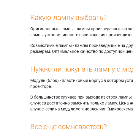
R6167W
Samsun
Samsun
Какую лампу выбрать?
Samsun
HLP466
Оригинальные лампы - лампы произведенные на завода
Samsun
лампы устанавливают в свои изделия производител
HLP506
Samsun
Совместимые лампы - лампы произведенные на друг
Samsun
размерам. Оптимальное качество по доступной цен
Samsun
HLP506
Нужно ли покупать лампу с мо
Samsun
Samsun
Samsun
Модуль (блок) - пластиковый корпус в котором ус
HLP566
проекторе.
В большинстве случаев при выходе из строя лампы 
случаев достаточно заменить только лампу. Цена н
случае, если на модуле установлен чип (микросхема
Все еще сомневаетесь?