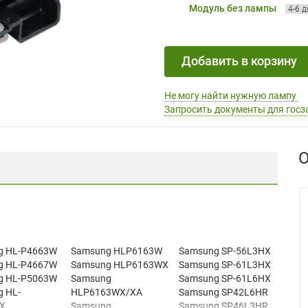
Модуль без лампы
4-6 
Добавить в корзину
Не могу найти нужную лампу
Запросить документы для госз
О
g HL-P4663W
Samsung HLP6163W
Samsung SP-56L3HX
g HL-P4667W
Samsung HLP6163WX
Samsung SP-61L3HX
g HL-P5063W
Samsung
Samsung SP-61L6HX
 HL-
HLP6163WX/XA
Samsung SP42L6HR
X
Samsung
Samsung SP46L3HR