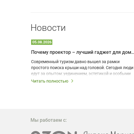
Новости
05.08.2026
Почему проектор – лучший гаджет для домика в
одарят
Современный туризм давно вышел за рамки
х
простого поиска крыши над головой. Сегодня люди
едут за опытом: уединением, эстетикой и особыми
ощущениями. Владельцы A-frame домов,
Читать полностью
!
глэмпингов и шале понимают, что конкуренция
растет, и стандартного набора мебели уже
, на
недостаточно. Чтобы гость не просто
забронировал жилье, а захотел вернуться и
поделиться впечатлениями в соцсетях, нужно
предложить ему нечто особенное. Одним из самых
Мы работаем с:
эффективных и бюджетных способов стать
заметнее на фоне конкурентов является установка
проектора.