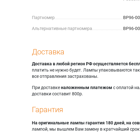
Samsung
P5067W
Партномер
BP96-0
Samsung
P5663W
Альтернативные партномера
BP96-00
Samsun
Samsung
P6167W
Samsung
Доставка
R4264W
Samsung
Доставка в любой регион РФ осуществляется бесп
R4266W
платить не нужно будет. Лампы упаковываются так,
Samsung
все отправления застрахованы.
R4664W
Samsung
При доставке
наложенным платежом
с оплатой н
R4667W
доставки составит 800р.
Samsung
R5064W
Гарантия
Samsung
R5067W
На оригинальные лампы гарантия 180 дней, на сов
Samsung
лампой, мы вышлем Вам замену в кратчайший срок.
R5667W
Samsung