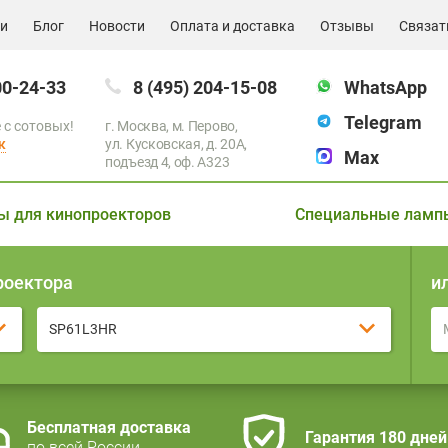
ии
Блог
Новости
Оплата и доставка
Отзывы
Связат
00-24-33
8 (495) 204-15-08
WhatsApp
Telegram
 с сотовых!
г. Москва, м. Перово,
к
ул. Кусковская, д. 20А,
Max
подъезд 4, оф. A323
ы для кинопроекторов
Специальные ламп
роектора
и
SP61L3HR
Бесплатная доставка
Гарантия 180 дней
по всей России