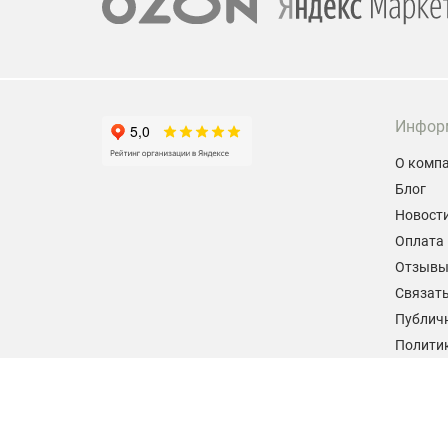
Инфор
О комп
Блог
Новост
Оплата 
Отзыв
Связать
Публич
Политик
персон
Согласи
данных