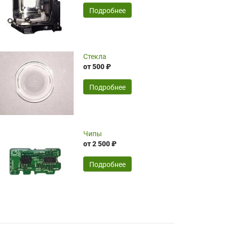
временные затраты по достаточно
SERGEY FOURSOV,
24.04.2026
Подробнее
оптимизированной стоимости, чему
чрезмерно благодарны!)))
Достоинства:
Стекла
от 500 ₽
широкий ассортимент ламп, как оригиналов,
так и аналогов.Быстрое оформление и
передача в доставку, приемлемые цены. Мне
Подробнее
понравилось.
Читать полностью
Чипы
Mr.Candy,
16.04.2026
от 2 500 ₽
Подробнее
Достоинства:
очень понравилось , сервис ,качество ,цена