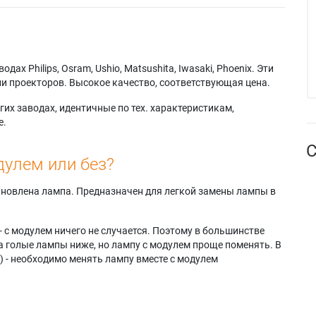
AX
Samsung HLR506W
Samsung
g HLP4667W
Samsung HLR5667W
SP61L3HRX/STR
g HLP4667WX
Samsung HLR6167W
Samsung
g
Samsung
SP61L3HRX/XAO
7WX/XAA
HLR6167WAX/XAA
Samsung
х Philips, Osram, Ushio, Matsushita, Iwasaki, Phoenix. Эти
g
Samsung
SP61L3HRX/XAX
и проекторов. Высокое качество, соответствующая цена.
3WX/XA
HLR6167WAX/XAP
Samsung SP61L3HX
g HLP5067W
Samsung
Samsung
их заводах, идентичные по тех. характеристикам,
g HLP5067WX
HLR6167WX/XAA
SP61L3HXX/AAG
е.
g
Samsung
Samsung SP61L6HR
С
7WX/XAA
HLR6167WX/XAP
Samsung
дулем или без?
g HLP5667W
Samsung SP-42L6HN
SP61L6HRX/XAX
g HLP5667WX
Samsung SP-46L3HX
Samsung ST-61L3HX
g
Samsung SP-46L6HX
Samsung ST-61L6HX
тановлена лампа. Предназначен для легкой замены лампы в
7WX/XAA
Samsung SP-50L3HX
- с модулем ничего не случается. Поэтому в большинстве
а голые лампы ниже, но лампу с модулем проще поменять. В
) - необходимо менять лампу вместе с модулем