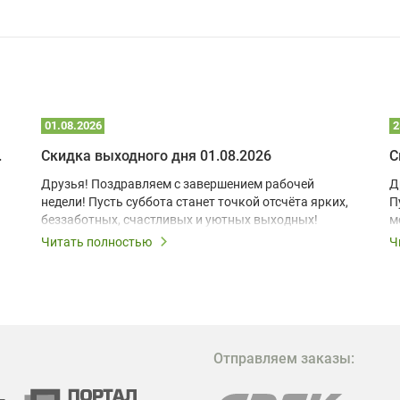
01.08.2026
2
 глэмпинге
Скидка выходного дня 01.08.2026
С
Друзья! Поздравляем с завершением рабочей
Д
недели! Пусть суббота станет точкой отсчёта ярких,
П
беззаботных, счастливых и уютных выходных!
м
з
Читать полностью
Ч
В
в
в
М
Отправляем заказы:
м
Г