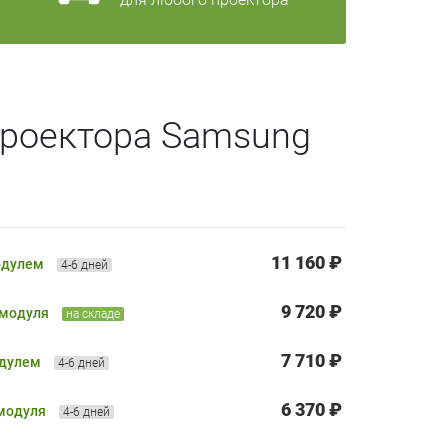
проектора Samsung
11 160 ₽
одулем
4-6 дней
9 720 ₽
 модуля
на складе
7 710 ₽
одулем
4-6 дней
6 370 ₽
 модуля
4-6 дней