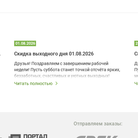
01.08.2026
2
 глэмпинге
Скидка выходного дня 01.08.2026
С
Друзья! Поздравляем с завершением рабочей
Д
недели! Пусть суббота станет точкой отсчёта ярких,
П
беззаботных, счастливых и уютных выходных!
м
з
Читать полностью
Ч
В
в
в
М
Отправляем заказы:
м
Г