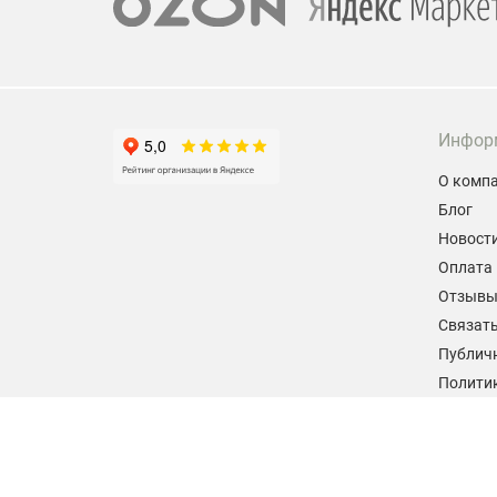
Инфор
О комп
Блог
Новост
Оплата 
Отзыв
Связать
Публич
Политик
персон
Согласи
данных