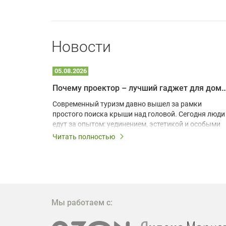
Новости
05.08.2026
Почему проектор – лучший гаджет для домика в
одарят
Современный туризм давно вышел за рамки
х
простого поиска крыши над головой. Сегодня люди
едут за опытом: уединением, эстетикой и особыми
ощущениями. Владельцы A-frame домов,
Читать полностью
!
глэмпингов и шале понимают, что конкуренция
растет, и стандартного набора мебели уже
, на
недостаточно. Чтобы гость не просто
забронировал жилье, а захотел вернуться и
поделиться впечатлениями в соцсетях, нужно
предложить ему нечто особенное. Одним из самых
Мы работаем с:
эффективных и бюджетных способов стать
заметнее на фоне конкурентов является установка
проектора.