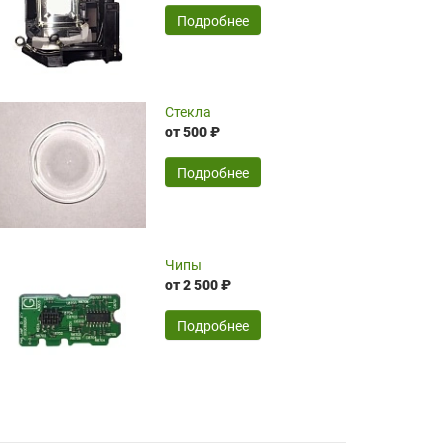
временные затраты по достаточно
SERGEY FOURSOV,
24.04.2026
Подробнее
оптимизированной стоимости, чему
чрезмерно благодарны!)))
Достоинства:
Стекла
от 500 ₽
широкий ассортимент ламп, как оригиналов,
так и аналогов.Быстрое оформление и
передача в доставку, приемлемые цены. Мне
Подробнее
понравилось.
Читать полностью
Чипы
Mr.Candy,
16.04.2026
от 2 500 ₽
Подробнее
Достоинства:
очень понравилось , сервис ,качество ,цена