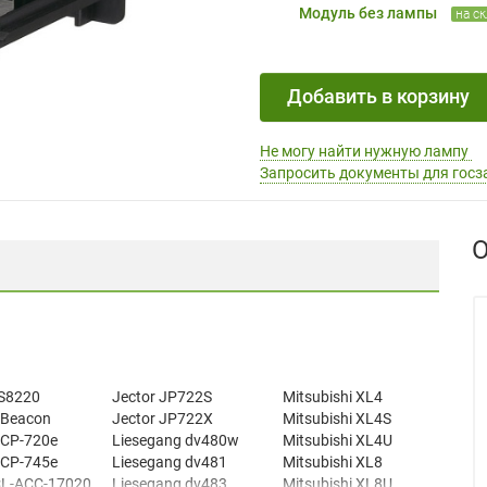
Модуль без лампы
на с
Добавить в корзину
Не могу найти нужную лампу
Запросить документы для госз
О
 S8220
Jector JP722S
Mitsubishi XL4
 Beacon
Jector JP722X
Mitsubishi XL4S
 CP-720e
Liesegang dv480w
Mitsubishi XL4U
 CP-745e
Liesegang dv481
Mitsubishi XL8
CL-ACC-17020
Liesegang dv483
Mitsubishi XL8U