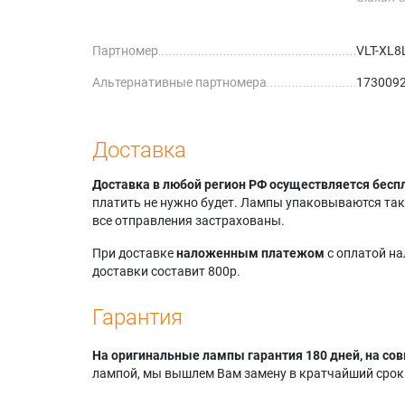
Claxan 
Claxan 
Партномер
VLT-XL8
Dukane
8763
Альтернативные партномера
1730092
Elux EX
Elux EX
Elux EX
Elux EX
Доставка
Everest
Everest
Доставка в любой регион РФ осуществляется бесп
Geha Co
платить не нужно будет. Лампы упаковываются так,
Geha Co
все отправления застрахованы.
Geha Co
Geha Co
При доставке
наложенным платежом
с оплатой н
Geha Co
доставки составит 800р.
Dialog
Geha Co
Гарантия
На оригинальные лампы гарантия 180 дней, на сов
лампой, мы вышлем Вам замену в кратчайший срок.