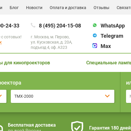
ии
Блог
Новости
Оплата и доставка
Отзывы
Связат
00-24-33
8 (495) 204-15-08
WhatsApp
Telegram
 с сотовых!
г. Москва, м. Перово,
к
ул. Кусковская, д. 20А,
Max
подъезд 4, оф. A323
ы для кинопроекторов
Специальные ламп
роектора
и
TMX-2000
Бесплатная доставка
Гарантия 180 дней
по всей России