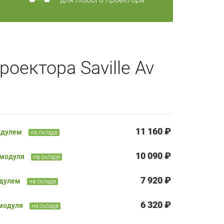
оектора Saville Av
11 160 ₽
одулем
на складе
10 090 ₽
 модуля
на складе
7 920 ₽
одулем
на складе
6 320 ₽
 модуля
на складе