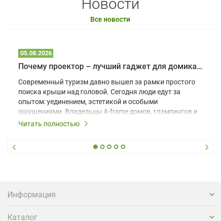
Новости
Все новости
05.08.2026
Почему проектор – лучший гаджет для домика в глэмпинге
Современный туризм давно вышел за рамки простого
поиска крыши над головой. Сегодня люди едут за
опытом: уединением, эстетикой и особыми
ощущениями. Владельцы A-frame домов, глэмпингов и
шале понимают, что конкуренция растет, и
Читать полностью
стандартного набора мебели уже недостаточно. Чтобы
гость не просто забронировал жилье, а захотел
вернуться и поделиться впечатлениями в соцсетях,
нужно предложить ему нечто особенное. Одним из
самых эффективных и бюджетных способов стать
заметнее на фоне конкурентов является установка
проектора.
Информация
Каталог