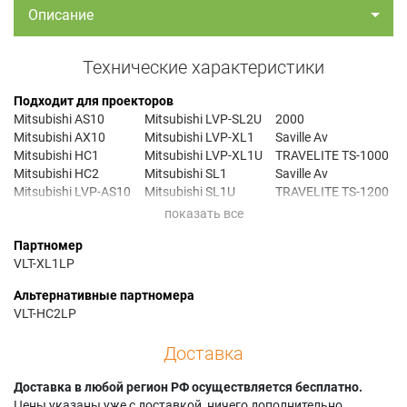
Описание
Технические характеристики
Подходит для проекторов
Mitsubishi AS10
Mitsubishi LVP-SL2U
2000
Mitsubishi AX10
Mitsubishi LVP-XL1
Saville Av
Mitsubishi HC1
Mitsubishi LVP-XL1U
TRAVELITE TS-1000
Mitsubishi HC2
Mitsubishi SL1
Saville Av
Mitsubishi LVP-AS10
Mitsubishi SL1U
TRAVELITE TS-1200
Mitsubishi LVP-AX10
Mitsubishi SL2
Saville Av
Mitsubishi LVP-HC1
Mitsubishi SL2U
TRAVELITE TX-1000
Партномер
Mitsubishi LVP-HC2
Mitsubishi XL1
Yokogawa D-1100S
VLT-XL1LP
Mitsubishi LVP-SL1
Mitsubishi XL1U
Yokogawa D-1100X
Mitsubishi LVP-SL1U
Saville Av
Альтернативные партномера
Mitsubishi LVP-SL2
TRAVELITE TMX-
VLT-HC2LP
Доставка
Доставка в любой регион РФ осуществляется бесплатно.
Цены указаны уже с доставкой, ничего дополнительно