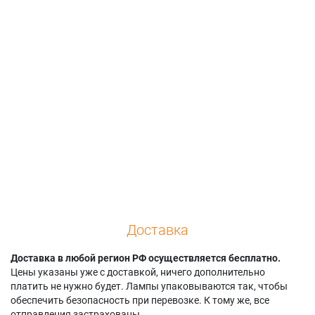
Gen 3
Smart Board
Smart Board UF65W
Smart Board 680I
SBM685i6
Smart Board UNIFI
UNIFI 55
Smart Board SBP-
55
Smart Board 680I
10W
Smart Board UNIFI
UNIFI 55W
Smart Board SBP-
55W
Smart Board 680I3
10X
Smart Board Unifi 65
Smart Board 680I3
Smart Board SBP-
Smart Board UNIFI
UNIFI 55
15X
65W
Доставка
Доставка в любой регион РФ осуществляется бесплатно.
Цены указаны уже с доставкой, ничего дополнительно
платить не нужно будет. Лампы упаковываются так, чтобы
обеспечить безопасность при перевозке. К тому же, все
отправления застрахованы.