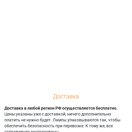
Gen 3
Smart Board
Smart Board UF65W
Smart Board 680I
SBM685i6
Smart Board UNIFI
UNIFI 55
Smart Board SBP-
55
Smart Board 680I
10W
Smart Board UNIFI
UNIFI 55W
Smart Board SBP-
55W
Smart Board 680I3
10X
Smart Board Unifi 65
Smart Board 680I3
Smart Board SBP-
Smart Board UNIFI
UNIFI 55
15X
65W
Доставка
Доставка в любой регион РФ осуществляется бесплатно.
Цены указаны уже с доставкой, ничего дополнительно
платить не нужно будет. Лампы упаковываются так, чтобы
обеспечить безопасность при перевозке. К тому же, все
отправления застрахованы.