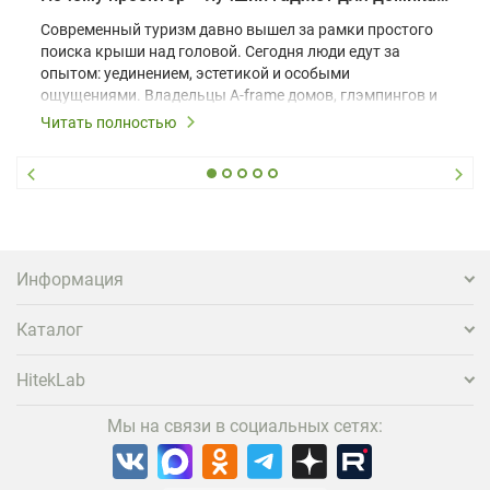
Современный туризм давно вышел за рамки простого
поиска крыши над головой. Сегодня люди едут за
опытом: уединением, эстетикой и особыми
ощущениями. Владельцы A-frame домов, глэмпингов и
шале понимают, что конкуренция растет, и
Читать полностью
стандартного набора мебели уже недостаточно. Чтобы
гость не просто забронировал жилье, а захотел
вернуться и поделиться впечатлениями в соцсетях,
нужно предложить ему нечто особенное. Одним из
самых эффективных и бюджетных способов стать
заметнее на фоне конкурентов является установка
проектора.
Информация
Каталог
HitekLab
Мы на связи в социальных сетях: