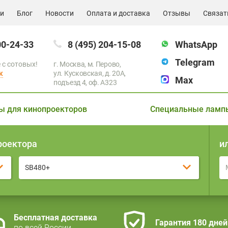
ии
Блог
Новости
Оплата и доставка
Отзывы
Связат
00-24-33
8 (495) 204-15-08
WhatsApp
Telegram
 с сотовых!
г. Москва, м. Перово,
к
ул. Кусковская, д. 20А,
Max
подъезд 4, оф. A323
ы для кинопроекторов
Специальные ламп
роектора
и
SB480+
Бесплатная доставка
Гарантия 180 дней
по всей России