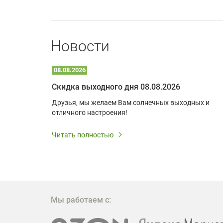
Новости
08.08.2026
Optoma W309ST: идеальное решение для малых пространств и учебных классов
Скидка выходного дня 08.08.2026
удь то
Друзья, мы желаем Вам солнечных выходных и
ли
отличного настроения!
дования
 важным.
Читать полностью
W309ST
то
 которое
ажение
Мы работаем с: