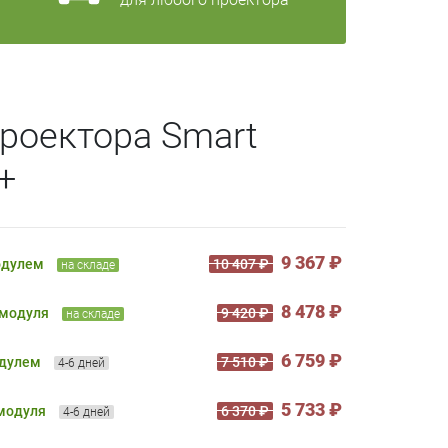
роектора Smart
+
9 367 ₽
одулем
10 407 ₽
на складе
8 478 ₽
 модуля
9 420 ₽
на складе
6 759 ₽
одулем
7 510 ₽
4-6 дней
5 733 ₽
 модуля
6 370 ₽
4-6 дней