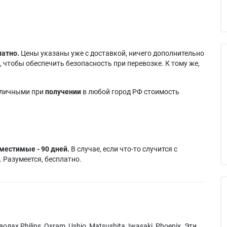
латно.
Цены указаны уже с доставкой, ничего дополнительно
 чтобы обеспечить безопасность при перевозке. К тому же,
аличными при
получении
в любой город РФ стоимость
местимые - 90 дней.
В случае, если что-то случится с
 Разумеется, бесплатно.
х Philips, Osram, Ushio, Matsushita, Iwasaki, Phoenix. Эти