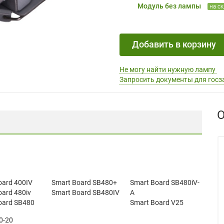
Модуль без лампы
на с
Добавить в корзину
Не могу найти нужную лампу
Запросить документы для госз
О
oard 400IV
Smart Board SB480+
Smart Board SB480iV-
oard 480iv
Smart Board SB480IV
A
oard SB480
Smart Board V25
0-20