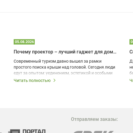
05.08.2026
0
Почему проектор – лучший гаджет для домика в глэмпинге
С
Современный туризм давно вышел за рамки
Д
простого поиска крыши над головой. Сегодня люди
н
едут за опытом: уединением, эстетикой и особыми
б
ощущениями. Владельцы A-frame домов,
Читать полностью
Ч
глэмпингов и шале понимают, что конкуренция
растет, и стандартного набора мебели уже
недостаточно. Чтобы гость не просто
забронировал жилье, а захотел вернуться и
поделиться впечатлениями в соцсетях, нужно
предложить ему нечто особенное. Одним из самых
Отправляем заказы:
эффективных и бюджетных способов стать
заметнее на фоне конкурентов является установка
проектора.