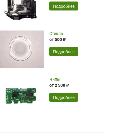
временные затраты по достаточно
SERGEY FOURSOV,
24.04.2026
Подробнее
оптимизированной стоимости, чему
чрезмерно благодарны!)))
Достоинства:
Стекла
от 500 ₽
широкий ассортимент ламп, как оригиналов,
так и аналогов.Быстрое оформление и
передача в доставку, приемлемые цены. Мне
Подробнее
понравилось.
Читать полностью
Чипы
Mr.Candy,
16.04.2026
от 2 500 ₽
Подробнее
Достоинства:
очень понравилось , сервис ,качество ,цена