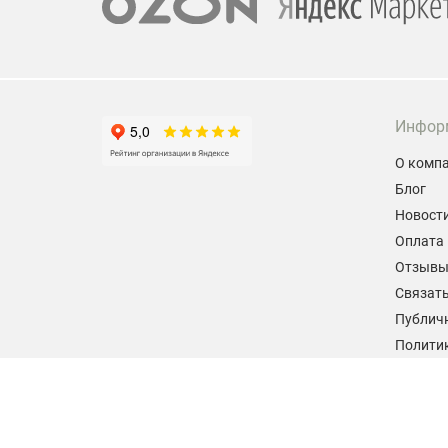
Инфор
О комп
Блог
Новост
Оплата 
Отзыв
Связать
Публич
Политик
персон
Согласи
данных