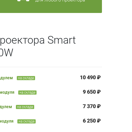
роектора Smart
70W
10 490 ₽
одулем
на складе
9 650 ₽
 модуля
на складе
7 370 ₽
одулем
на складе
6 250 ₽
 модуля
на складе