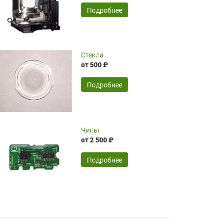
временные затраты по достаточно
SERGEY FOURSOV,
24.04.2026
Подробнее
оптимизированной стоимости, чему
чрезмерно благодарны!)))
Достоинства:
Стекла
от 500 ₽
широкий ассортимент ламп, как оригиналов,
так и аналогов.Быстрое оформление и
передача в доставку, приемлемые цены. Мне
Подробнее
понравилось.
Читать полностью
Чипы
Mr.Candy,
16.04.2026
от 2 500 ₽
Подробнее
Достоинства:
очень понравилось , сервис ,качество ,цена