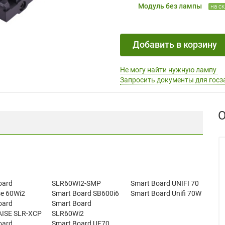
Модуль без лампы
на с
Добавить в корзину
Не могу найти нужную лампу
Запросить документы для госз
О
oard
SLR60WI2-SMP
Smart Board UNIFI 70
se 60Wi2
Smart Board SB600i6
Smart Board Unifi 70W
oard
Smart Board
ISE SLR-XCP
SLR60Wi2
oard
Smart Board UF70