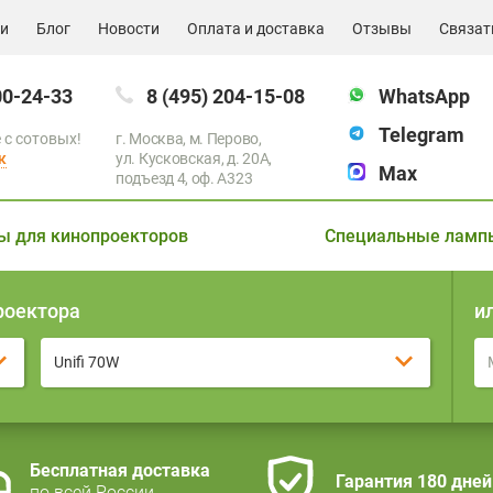
ии
Блог
Новости
Оплата и доставка
Отзывы
Связат
00-24-33
8 (495) 204-15-08
WhatsApp
Telegram
 с сотовых!
г. Москва, м. Перово,
к
ул. Кусковская, д. 20А,
Max
подъезд 4, оф. A323
ы для кинопроекторов
Специальные ламп
роектора
и
Unifi 70W
Бесплатная доставка
Гарантия 180 дней
по всей России