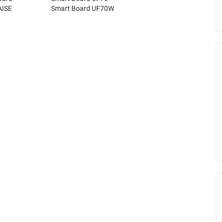
AISE
Smart Board UF70W
1