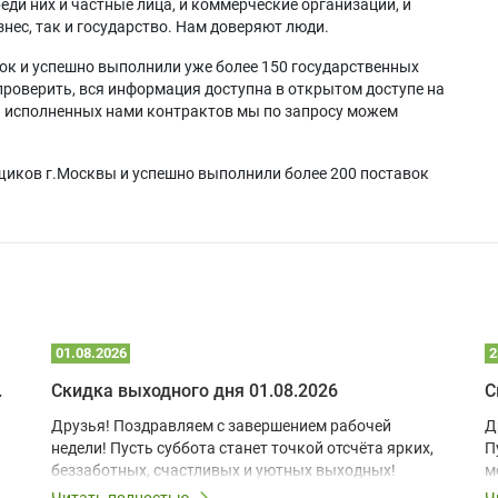
еди них и частные лица, и коммерческие организации, и
нес, так и государство. Нам доверяют люди.
ок и успешно выполнили уже более 150 государственных
проверить, вся информация доступна в открытом доступе на
а исполненных нами контрактов мы по запросу можем
щиков г.Москвы и успешно выполнили более 200 поставок
01.08.2026
2
 глэмпинге
Скидка выходного дня 01.08.2026
С
Друзья! Поздравляем с завершением рабочей
Д
недели! Пусть суббота станет точкой отсчёта ярких,
П
беззаботных, счастливых и уютных выходных!
м
з
Читать полностью
Ч