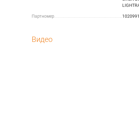
LIGHTR
Партномер
102099
Видео