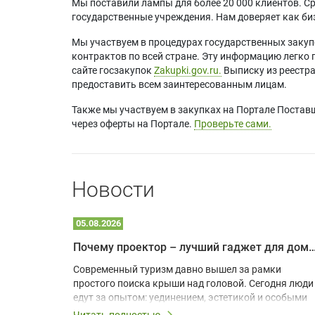
Мы поставили лампы для более 20 000 клиентов. Ср
государственные учреждения. Нам доверяет как биз
Мы участвуем в процедурах государственных закуп
контрактов по всей стране. Эту информацию легко 
сайте госзакупок
Zakupki.gov.ru.
Выписку из реестр
предоставить всем заинтересованным лицам.
Также мы участвуем в закупках на Портале Постав
через оферты на Портале.
Проверьте сами.
Новости
05.08.2026
Почему проектор – лучший гаджет для домика в
одарят
Современный туризм давно вышел за рамки
х
простого поиска крыши над головой. Сегодня люди
едут за опытом: уединением, эстетикой и особыми
ощущениями. Владельцы A-frame домов,
Читать полностью