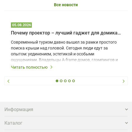
Все новости
05.08.2026
Почему проектор – лучший гаджет для домика в глэмпинге
Современный туризм давно вышел за рамки простого
поиска крыши над головой. Сегодня люди едут за
опытом: уединением, эстетикой и особыми
ощущениями. Владельцы A-frame домов, глэмпингов и
шале понимают, что конкуренция растет, и
Читать полностью
стандартного набора мебели уже недостаточно. Чтобы
гость не просто забронировал жилье, а захотел
вернуться и поделиться впечатлениями в соцсетях,
нужно предложить ему нечто особенное. Одним из
самых эффективных и бюджетных способов стать
заметнее на фоне конкурентов является установка
проектора.
Информация
Каталог