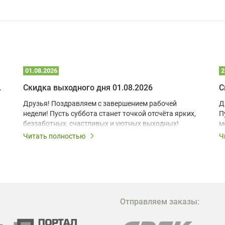
01.08.2026
2
 глэмпинге
Скидка выходного дня 01.08.2026
С
Друзья! Поздравляем с завершением рабочей
Д
недели! Пусть суббота станет точкой отсчёта ярких,
П
беззаботных, счастливых и уютных выходных!
м
з
Читать полностью
Ч
В
в
в
М
Отправляем заказы:
м
Г