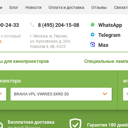
ии
Блог
Новости
Оплата и доставка
Отзывы
Связат
00-24-33
8 (495) 204-15-08
WhatsApp
Telegram
 с сотовых!
г. Москва, м. Перово,
к
ул. Кусковская, д. 20А,
Max
подъезд 4, оф. A323
ы для кинопроекторов
Специальные ламп
роектора
и
BRAVIA VPL-VW90ES SXRD 3D
Бесплатная доставка
Гарантия 180 дней
по всей России