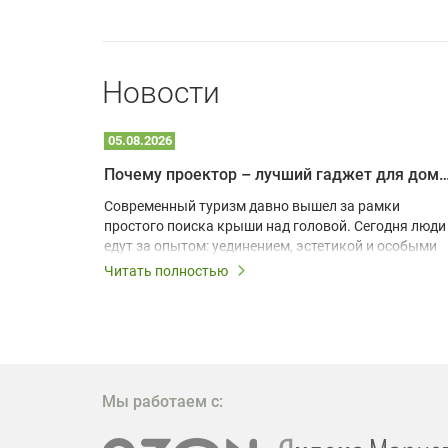
Новости
05.08.2026
Почему проектор – лучший гаджет для домика в
одарят
Современный туризм давно вышел за рамки
х
простого поиска крыши над головой. Сегодня люди
едут за опытом: уединением, эстетикой и особыми
ощущениями. Владельцы A-frame домов,
Читать полностью
!
глэмпингов и шале понимают, что конкуренция
растет, и стандартного набора мебели уже
, на
недостаточно. Чтобы гость не просто
забронировал жилье, а захотел вернуться и
поделиться впечатлениями в соцсетях, нужно
предложить ему нечто особенное. Одним из самых
Мы работаем с:
эффективных и бюджетных способов стать
заметнее на фоне конкурентов является установка
проектора.