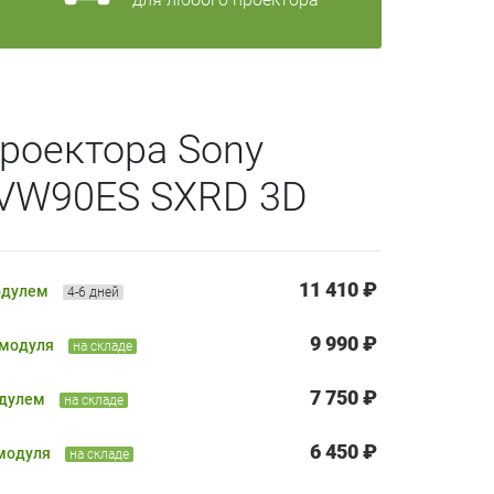
роектора Sony
-VW90ES SXRD 3D
11 410 ₽
одулем
4-6 дней
9 990 ₽
 модуля
на складе
7 750 ₽
одулем
на складе
6 450 ₽
 модуля
на складе