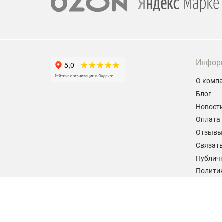
Инфор
О комп
Блог
Новост
Оплата 
Отзыв
Связать
Публич
Политик
персон
Согласи
данных