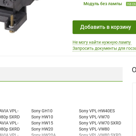
Модуль без лампы
на с
Добавить в корзину
Не могу найти нужную лампу
Запросить документы для госз
О
AVIA VPL-
Sony GH10
Sony VPL-HW40ES
080p SXRD
Sony HW10
Sony VPL-VW70
AVIA VPL-
Sony HW15
Sony VPL-VW70 SXRD
080p SXRD
Sony HW20
Sony VPL-VW80
AVIA VPL-
Sony HW20A
Sony VPL-VW80 SXRD