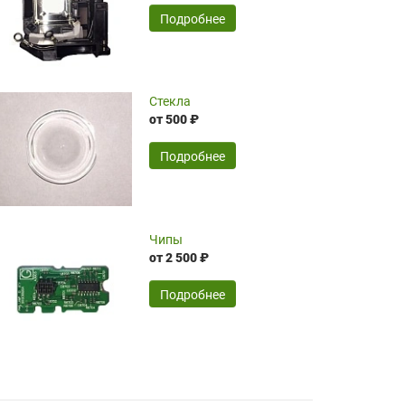
временные затраты по достаточно
SERGEY FOURSOV,
24.04.2026
Подробнее
оптимизированной стоимости, чему
чрезмерно благодарны!)))
Достоинства:
Стекла
от 500 ₽
широкий ассортимент ламп, как оригиналов,
так и аналогов.Быстрое оформление и
передача в доставку, приемлемые цены. Мне
Подробнее
понравилось.
Читать полностью
Чипы
Mr.Candy,
16.04.2026
от 2 500 ₽
Подробнее
Достоинства:
очень понравилось , сервис ,качество ,цена