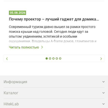
05.08.2026
Почему проектор – лучший гаджет для домика в глэмпинге
Современный туризм давно вышел за рамки простого
поиска крыши над головой. Сегодня люди едут за
опытом: уединением, эстетикой и особыми
ощущениями. Владельцы A-frame домов, глэмпингов и
шале понимают, что конкуренция растет, и
Читать полностью
стандартного набора мебели уже недостаточно. Чтобы
гость не просто забронировал жилье, а захотел
вернуться и поделиться впечатлениями в соцсетях,
нужно предложить ему нечто особенное. Одним из
самых эффективных и бюджетных способов стать
заметнее на фоне конкурентов является установка
проектора.
Информация
Каталог
HitekLab