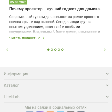
05.08.2026
Почему проектор – лучший гаджет для домика в глэмпинге
Современный туризм давно вышел за рамки простого
поиска крыши над головой. Сегодня люди едут за
опытом: уединением, эстетикой и особыми
ощущениями. Владельцы A-frame домов, глэмпингов и
шале понимают, что конкуренция растет, и
Читать полностью
стандартного набора мебели уже недостаточно. Чтобы
гость не просто забронировал жилье, а захотел
вернуться и поделиться впечатлениями в соцсетях,
нужно предложить ему нечто особенное. Одним из
самых эффективных и бюджетных способов стать
заметнее на фоне конкурентов является установка
проектора.
Информация
Каталог
HitekLab
Мы на связи в социальных сетях: