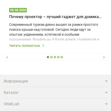
05.08.2026
Почему проектор – лучший гаджет для домика в глэмпинге
Современный туризм давно вышел за рамки простого
поиска крыши над головой. Сегодня люди едут за
опытом: уединением, эстетикой и особыми
ощущениями. Владельцы A-frame домов, глэмпингов и
шале понимают, что конкуренция растет, и
Читать полностью
стандартного набора мебели уже недостаточно. Чтобы
гость не просто забронировал жилье, а захотел
вернуться и поделиться впечатлениями в соцсетях,
нужно предложить ему нечто особенное. Одним из
самых эффективных и бюджетных способов стать
заметнее на фоне конкурентов является установка
проектора.
Информация
Каталог
HitekLab