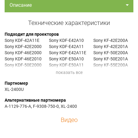
Описание
Технические характеристики
Подходит для проекторов
Sony KDF-42A11E
Sony KDF-E42A10
Sony KF-42E200A
Sony KDF-42E2000
Sony KDF-E42A11
Sony KF-42E201A
Sony KDF-46E2000
Sony KDF-E42A11E
Sony KF-50E200A
Sony KDF-46E2010
Sony KDF-E50A10
Sony KF-50E201A
Sony KDF-50E2000
Sony KDF-E50A11
Sony KF-55E200A
Sony KDF-50E2010
Sony KDF-E50A11E
Sony KF-E42A10
Sony KDF-55E2000
Sony KDF-E50A12U
Sony KF-E42A11
Партномер
Sony KDF-55E2010
Sony KF-42E200
Sony KF-E50A10
XL-2400U
Альтернативные партномера
A-1129-776-A, F-9308-750-0, XL-2400
Видео