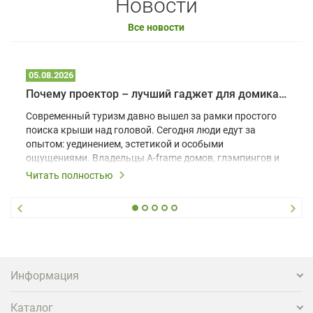
Новости
Все новости
05.08.2026
Почему проектор – лучший гаджет для домика в глэмпинге
Современный туризм давно вышел за рамки простого
поиска крыши над головой. Сегодня люди едут за
опытом: уединением, эстетикой и особыми
ощущениями. Владельцы A-frame домов, глэмпингов и
шале понимают, что конкуренция растет, и
Читать полностью
стандартного набора мебели уже недостаточно. Чтобы
гость не просто забронировал жилье, а захотел
вернуться и поделиться впечатлениями в соцсетях,
нужно предложить ему нечто особенное. Одним из
самых эффективных и бюджетных способов стать
заметнее на фоне конкурентов является установка
проектора.
Информация
Каталог