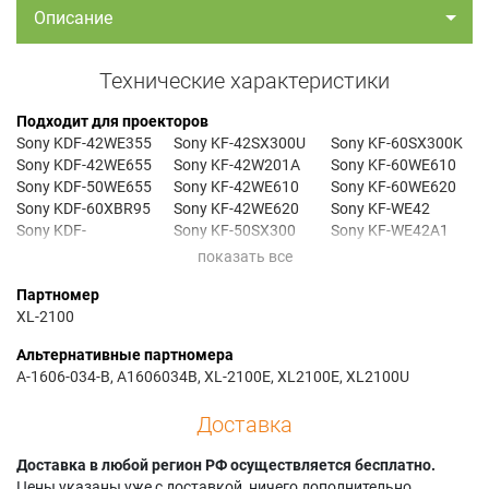
Описание
Технические характеристики
Подходит для проекторов
Sony KDF-42WE355
Sony KF-42SX300U
Sony KF-60SX300K
Sony KDF-42WE655
Sony KF-42W201A
Sony KF-60WE610
Sony KDF-50WE655
Sony KF-42WE610
Sony KF-60WE620
Sony KDF-60XBR95
Sony KF-42WE620
Sony KF-WE42
Sony KDF-
Sony KF-50SX300
Sony KF-WE42A1
60XBR950
Sony KF-50SX300K
Sony KF-WE50
Sony KDF-70XBR95
Sony KF-50W610
Sony KF-WE50A1
Партномер
Sony KDF-
Sony KF-50WE610
Sony KF-WE50S1
XL-2100
70XBR950
Sony KF-50WE620
Sony KF-42SX300
Sony KF-60SX300
Альтернативные партномера
A-1606-034-B, A1606034B, XL-2100E, XL2100E, XL2100U
Доставка
Доставка в любой регион РФ осуществляется бесплатно.
Цены указаны уже с доставкой, ничего дополнительно