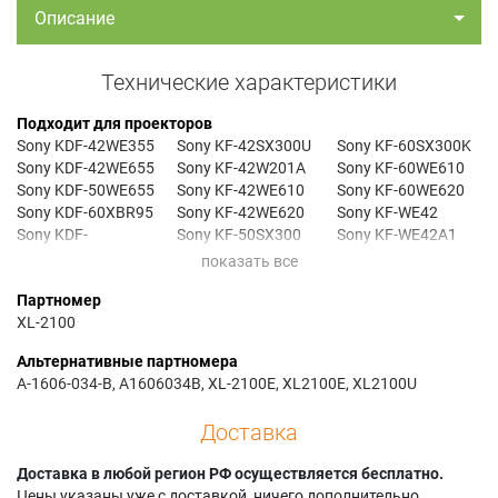
Описание
Технические характеристики
Подходит для проекторов
Sony KDF-42WE355
Sony KF-42SX300U
Sony KF-60SX300K
Sony KDF-42WE655
Sony KF-42W201A
Sony KF-60WE610
Sony KDF-50WE655
Sony KF-42WE610
Sony KF-60WE620
Sony KDF-60XBR95
Sony KF-42WE620
Sony KF-WE42
Sony KDF-
Sony KF-50SX300
Sony KF-WE42A1
60XBR950
Sony KF-50SX300K
Sony KF-WE50
Sony KDF-70XBR95
Sony KF-50W610
Sony KF-WE50A1
Партномер
Sony KDF-
Sony KF-50WE610
Sony KF-WE50S1
XL-2100
70XBR950
Sony KF-50WE620
Sony KF-42SX300
Sony KF-60SX300
Альтернативные партномера
A-1606-034-B, A1606034B, XL-2100E, XL2100E, XL2100U
Доставка
Доставка в любой регион РФ осуществляется бесплатно.
Цены указаны уже с доставкой, ничего дополнительно