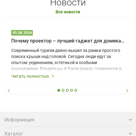
Новости
Все новости
05.08.2026
Почему проектор – лучший гаджет для домика в глэмпинге
Современный туризм давно вышел за рамки простого
поиска крыши над головой. Сегодня люди едут за
опытом: уединением, эстетикой и особыми
ощущениями. Владельцы A-frame домов, глэмпингов и
шале понимают, что конкуренция растет, и
Читать полностью
стандартного набора мебели уже недостаточно. Чтобы
гость не просто забронировал жилье, а захотел
вернуться и поделиться впечатлениями в соцсетях,
нужно предложить ему нечто особенное. Одним из
самых эффективных и бюджетных способов стать
заметнее на фоне конкурентов является установка
проектора.
Информация
Каталог