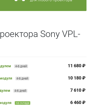
роектора Sony VPL-
11 680 ₽
одулем
4-6 дней
10 180 ₽
 модуля
4-6 дней
7 610 ₽
одулем
4-6 дней
6 460 ₽
 модуля
на складе