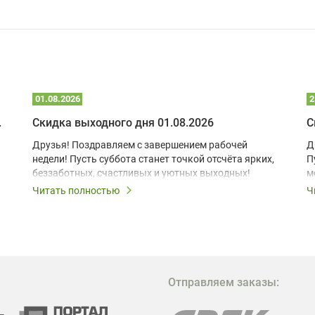
01.08.2026
2
 глэмпинге
Скидка выходного дня 01.08.2026
С
Друзья! Поздравляем с завершением рабочей
Д
недели! Пусть суббота станет точкой отсчёта ярких,
П
беззаботных, счастливых и уютных выходных!
м
з
Читать полностью
Ч
В
в
в
М
Отправляем заказы:
м
Г