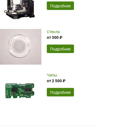
временные затраты по достаточно
SERGEY FOURSOV,
24.04.2026
Подробнее
оптимизированной стоимости, чему
чрезмерно благодарны!)))
Достоинства:
Стекла
от 500 ₽
широкий ассортимент ламп, как оригиналов,
так и аналогов.Быстрое оформление и
передача в доставку, приемлемые цены. Мне
Подробнее
понравилось.
Читать полностью
Чипы
Mr.Candy,
16.04.2026
от 2 500 ₽
Подробнее
Достоинства:
очень понравилось , сервис ,качество ,цена