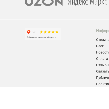
Инфор
О комп
Блог
Новост
Оплата 
Отзыв
Связать
Публич
Политик
персон
Согласи
данных