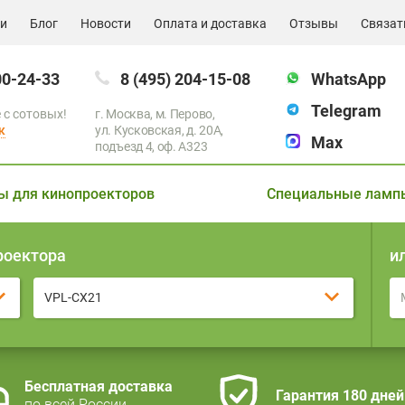
ии
Блог
Новости
Оплата и доставка
Отзывы
Связат
00-24-33
8 (495) 204-15-08
WhatsApp
Telegram
 с сотовых!
г. Москва, м. Перово,
к
ул. Кусковская, д. 20А,
Max
подъезд 4, оф. A323
ы для кинопроекторов
Специальные ламп
роектора
и
VPL-CX21
Бесплатная доставка
Гарантия 180 дней
по всей России