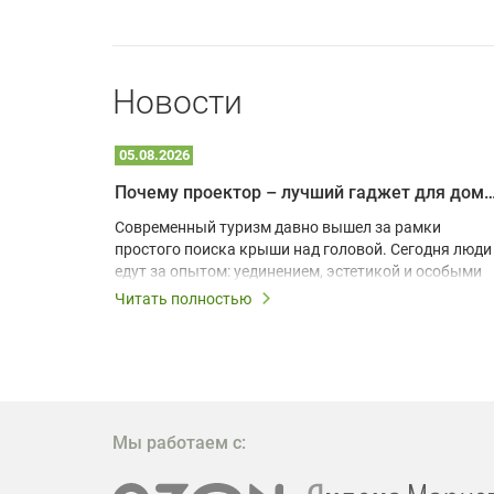
Новости
05.08.2026
Почему проектор – лучший гаджет для домика в
одарят
Современный туризм давно вышел за рамки
х
простого поиска крыши над головой. Сегодня люди
едут за опытом: уединением, эстетикой и особыми
ощущениями. Владельцы A-frame домов,
Читать полностью
!
глэмпингов и шале понимают, что конкуренция
растет, и стандартного набора мебели уже
, на
недостаточно. Чтобы гость не просто
забронировал жилье, а захотел вернуться и
поделиться впечатлениями в соцсетях, нужно
предложить ему нечто особенное. Одним из самых
Мы работаем с:
эффективных и бюджетных способов стать
заметнее на фоне конкурентов является установка
проектора.