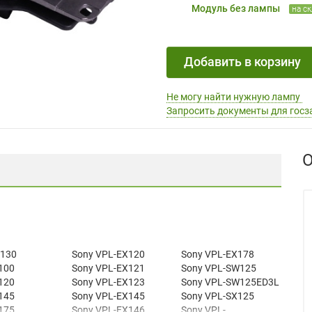
Модуль без лампы
на с
Добавить в корзину
Не могу найти нужную лампу
Запросить документы для госз
О
W130
Sony VPL-EX120
Sony VPL-EX178
100
Sony VPL-EX121
Sony VPL-SW125
120
Sony VPL-EX123
Sony VPL-SW125ED3L
145
Sony VPL-EX145
Sony VPL-SX125
175
Sony VPL-EX146
Sony VPL-