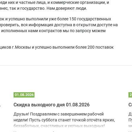
еди них и частные лица, и коммерческие организации, и
нес, так и государство. Нам доверяют люди.
ок и успешно выполнили уже более 150 государственных
проверить, вся информация доступна в открытом доступе на
а исполненных нами контрактов мы по запросу можем
щиков г.Москвы и успешно выполнили более 200 поставок
01.08.2026
2
 глэмпинге
Скидка выходного дня 01.08.2026
С
Друзья! Поздравляем с завершением рабочей
Д
недели! Пусть суббота станет точкой отсчёта ярких,
П
беззаботных, счастливых и уютных выходных!
м
з