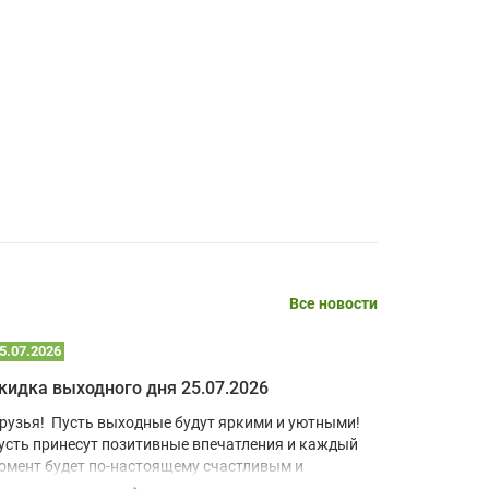
Алексей Григорьев МГ,
08.04.2026
Достоинства:
Быстрая и качественная работа менеджера,
доставка в указанный срок, товар
заявленного качества.
Читать полностью
Все новости
5.07.2026
22.07.2026
кидка выходного дня 25.07.2026
Алексей Клыков,
08.04.2026
рузья! Пусть выходные будут яркими и уютными!
В условия
усть принесут позитивные впечатления и каждый
учебный к
омент будет по-настоящему счастливым и
домашний 
апоминающимся!
для визуа
Достоинства: