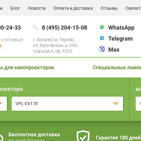
ии
Блог
Новости
Оплата и доставка
Отзывы
Связат
00-24-33
8 (495) 204-15-08
WhatsApp
Telegram
 с сотовых!
г. Москва, м. Перово,
к
ул. Кусковская, д. 20А,
Max
подъезд 4, оф. A323
ы для кинопроекторов
Специальные ламп
роектора
и
VPL-EX178
Бесплатная доставка
Гарантия 180 дней
по всей России