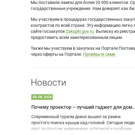
Мы поставили лампы для более 20 000 клиентов. Ср
государственные учреждения. Нам доверяет как биз
Мы участвуем в процедурах государственных закуп
контрактов по всей стране. Эту информацию легко 
сайте госзакупок
Zakupki.gov.ru.
Выписку из реестр
предоставить всем заинтересованным лицам.
Также мы участвуем в закупках на Портале Постав
через оферты на Портале.
Проверьте сами.
Новости
05.08.2026
Почему проектор – лучший гаджет для домика в
одарят
Современный туризм давно вышел за рамки
х
простого поиска крыши над головой. Сегодня люди
едут за опытом: уединением, эстетикой и особыми
ощущениями. Владельцы A-frame домов,