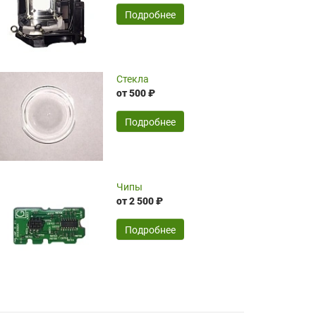
временные затраты по достаточно
SERGEY FOURSOV,
24.04.2026
Подробнее
оптимизированной стоимости, чему
чрезмерно благодарны!)))
Достоинства:
Стекла
от 500 ₽
широкий ассортимент ламп, как оригиналов,
так и аналогов.Быстрое оформление и
передача в доставку, приемлемые цены. Мне
Подробнее
понравилось.
Читать полностью
Чипы
Mr.Candy,
16.04.2026
от 2 500 ₽
Подробнее
Достоинства:
очень понравилось , сервис ,качество ,цена