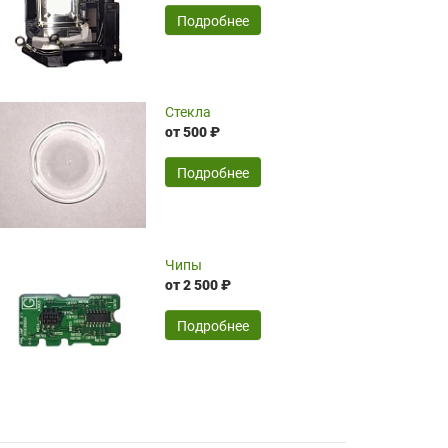
временные затраты по достаточно
SERGEY FOURSOV,
24.04.2026
Подробнее
оптимизированной стоимости, чему
чрезмерно благодарны!)))
Достоинства:
Стекла
от 500 ₽
широкий ассортимент ламп, как оригиналов,
так и аналогов.Быстрое оформление и
передача в доставку, приемлемые цены. Мне
Подробнее
понравилось.
Читать полностью
Чипы
Mr.Candy,
16.04.2026
от 2 500 ₽
Подробнее
Достоинства:
очень понравилось , сервис ,качество ,цена