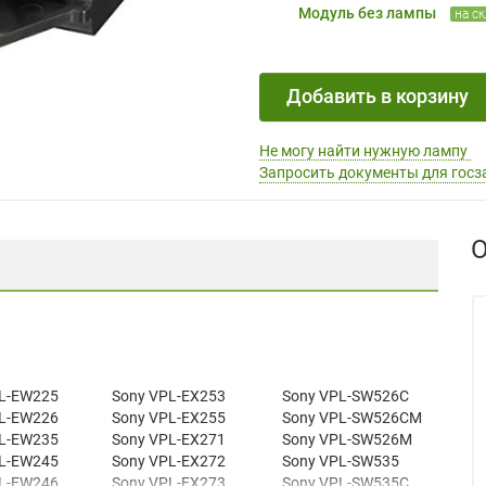
Модуль без лампы
на с
Добавить в корзину
Не могу найти нужную лампу
Запросить документы для госз
О
L-EW225
Sony VPL-EX253
Sony VPL-SW526C
L-EW226
Sony VPL-EX255
Sony VPL-SW526CM
L-EW235
Sony VPL-EX271
Sony VPL-SW526M
L-EW245
Sony VPL-EX272
Sony VPL-SW535
L-EW246
Sony VPL-EX273
Sony VPL-SW535C