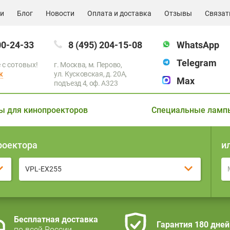
ии
Блог
Новости
Оплата и доставка
Отзывы
Связат
00-24-33
8 (495) 204-15-08
WhatsApp
Telegram
 с сотовых!
г. Москва, м. Перово,
к
ул. Кусковская, д. 20А,
Max
подъезд 4, оф. A323
ы для кинопроекторов
Специальные ламп
роектора
и
VPL-EX255
Бесплатная доставка
Гарантия 180 дней
по всей России