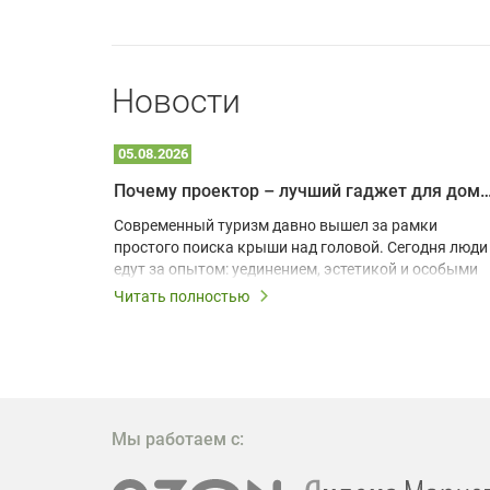
Новости
05.08.2026
Почему проектор – лучший гаджет для домика в
одарят
Современный туризм давно вышел за рамки
х
простого поиска крыши над головой. Сегодня люди
едут за опытом: уединением, эстетикой и особыми
ощущениями. Владельцы A-frame домов,
Читать полностью
!
глэмпингов и шале понимают, что конкуренция
растет, и стандартного набора мебели уже
, на
недостаточно. Чтобы гость не просто
забронировал жилье, а захотел вернуться и
поделиться впечатлениями в соцсетях, нужно
предложить ему нечто особенное. Одним из самых
Мы работаем с:
эффективных и бюджетных способов стать
заметнее на фоне конкурентов является установка
проектора.