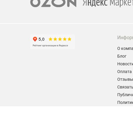
Инфор
О комп
Блог
Новост
Оплата 
Отзыв
Связать
Публич
Политик
персон
Согласи
данных