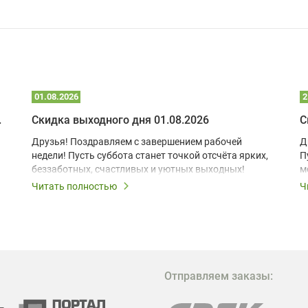
01.08.2026
2
 глэмпинге
Скидка выходного дня 01.08.2026
С
Друзья! Поздравляем с завершением рабочей
Д
недели! Пусть суббота станет точкой отсчёта ярких,
П
беззаботных, счастливых и уютных выходных!
м
з
Читать полностью
Ч
В
в
в
М
Отправляем заказы:
м
Г