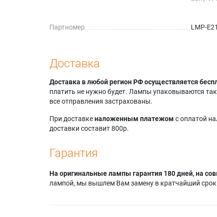
Sony VP
Sony VP
Партномер
LMP-E2
Sony VP
Sony VP
Sony VP
Sony VP
Доставка
Sony VP
Sony VP
Доставка в любой регион РФ осуществляется бесп
Sony VP
платить не нужно будет. Лампы упаковываются так,
Sony VP
все отправления застрахованы.
Sony VP
Sony VP
При доставке
наложенным платежом
с оплатой н
Sony VP
доставки составит 800р.
Sony VP
Sony VP
Гарантия
На оригинальные лампы гарантия 180 дней, на сов
лампой, мы вышлем Вам замену в кратчайший срок.