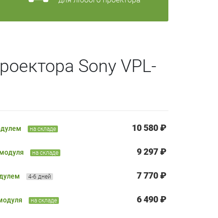
роектора Sony VPL-
10 580 ₽
одулем
на складе
9 297 ₽
 модуля
на складе
7 770 ₽
одулем
4-6 дней
6 490 ₽
 модуля
на складе