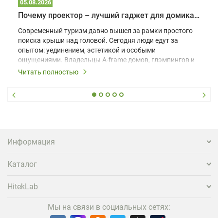
05.08.2026
Почему проектор – лучший гаджет для домика в глэмпинге
Современный туризм давно вышел за рамки простого
поиска крыши над головой. Сегодня люди едут за
опытом: уединением, эстетикой и особыми
ощущениями. Владельцы A-frame домов, глэмпингов и
шале понимают, что конкуренция растет, и
Читать полностью
стандартного набора мебели уже недостаточно. Чтобы
гость не просто забронировал жилье, а захотел
вернуться и поделиться впечатлениями в соцсетях,
нужно предложить ему нечто особенное. Одним из
самых эффективных и бюджетных способов стать
заметнее на фоне конкурентов является установка
проектора.
Информация
Каталог
HitekLab
Мы на связи в социальных сетях: