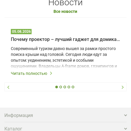
Новости
Все новости
05.08.2026
Почему проектор – лучший гаджет для домика в глэмпинге
Современный туризм давно вышел за рамки простого
поиска крыши над головой. Сегодня люди едут за
опытом: уединением, эстетикой и особыми
ощущениями. Владельцы A-frame домов, глэмпингов и
шале понимают, что конкуренция растет, и
Читать полностью
стандартного набора мебели уже недостаточно. Чтобы
гость не просто забронировал жилье, а захотел
вернуться и поделиться впечатлениями в соцсетях,
нужно предложить ему нечто особенное. Одним из
самых эффективных и бюджетных способов стать
заметнее на фоне конкурентов является установка
проектора.
Информация
Каталог