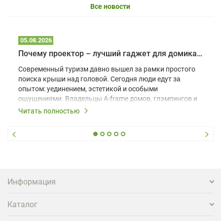
Все новости
05.08.2026
Почему проектор – лучший гаджет для домика в глэмпинге
Современный туризм давно вышел за рамки простого
поиска крыши над головой. Сегодня люди едут за
опытом: уединением, эстетикой и особыми
ощущениями. Владельцы A-frame домов, глэмпингов и
шале понимают, что конкуренция растет, и
Читать полностью
стандартного набора мебели уже недостаточно. Чтобы
гость не просто забронировал жилье, а захотел
вернуться и поделиться впечатлениями в соцсетях,
нужно предложить ему нечто особенное. Одним из
самых эффективных и бюджетных способов стать
заметнее на фоне конкурентов является установка
проектора.
Информация
Каталог