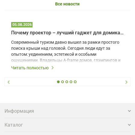
Все новости
05.08.2026
Почему проектор – лучший гаджет для домика в глэмпинге
Современный туризм давно вышел за рамки простого
поиска крыши над головой. Сегодня люди едут за
опытом: уединением, эстетикой и особыми
ощущениями. Владельцы A-frame домов, глэмпингов и
шале понимают, что конкуренция растет, и
Читать полностью
стандартного набора мебели уже недостаточно. Чтобы
гость не просто забронировал жилье, а захотел
вернуться и поделиться впечатлениями в соцсетях,
нужно предложить ему нечто особенное. Одним из
самых эффективных и бюджетных способов стать
заметнее на фоне конкурентов является установка
проектора.
Информация
Каталог