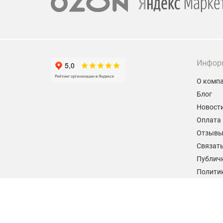
Инфор
О комп
Блог
Новост
Оплата 
Отзыв
Связать
Публич
Политик
персон
Согласи
данных