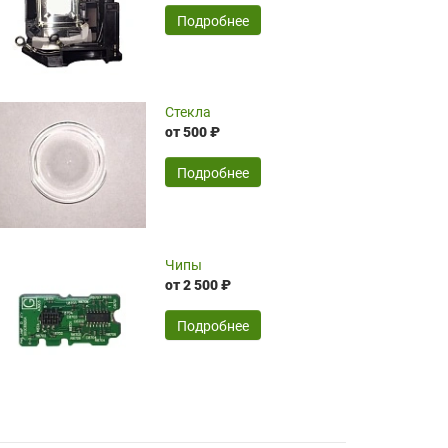
временные затраты по достаточно
SERGEY FOURSOV,
24.04.2026
Подробнее
оптимизированной стоимости, чему
чрезмерно благодарны!)))
Достоинства:
Стекла
от 500 ₽
широкий ассортимент ламп, как оригиналов,
так и аналогов.Быстрое оформление и
передача в доставку, приемлемые цены. Мне
Подробнее
понравилось.
Читать полностью
Чипы
Mr.Candy,
16.04.2026
от 2 500 ₽
Подробнее
Достоинства:
очень понравилось , сервис ,качество ,цена