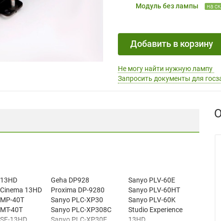
Модуль без лампы
на с
Добавить в корзину
Не могу найти нужную лампу
Запросить документы для госз
О
t 13HD
Geha DP928
Sanyo PLV-60E
t Cinema 13HD
Proxima DP-9280
Sanyo PLV-60HT
t MP-40T
Sanyo PLC-XP30
Sanyo PLV-60K
 MT-40T
Sanyo PLC-XP308C
Studio Experience
 SE-13HD
Sanyo PLC-XP30E
13HD