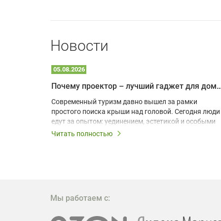
Новости
05.08.2026
Почему проектор – лучший гаджет для домика в
одарят
Современный туризм давно вышел за рамки
х
простого поиска крыши над головой. Сегодня люди
едут за опытом: уединением, эстетикой и особыми
ощущениями. Владельцы A-frame домов,
Читать полностью
!
глэмпингов и шале понимают, что конкуренция
растет, и стандартного набора мебели уже
, на
недостаточно. Чтобы гость не просто
забронировал жилье, а захотел вернуться и
поделиться впечатлениями в соцсетях, нужно
предложить ему нечто особенное. Одним из самых
Мы работаем с:
эффективных и бюджетных способов стать
заметнее на фоне конкурентов является установка
проектора.