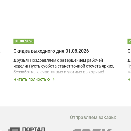
01.08.2026
2
 глэмпинге
Скидка выходного дня 01.08.2026
С
Друзья! Поздравляем с завершением рабочей
Д
недели! Пусть суббота станет точкой отсчёта ярких,
П
беззаботных, счастливых и уютных выходных!
м
з
Читать полностью
Ч
В
в
в
М
Отправляем заказы:
м
Г