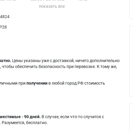
VC1
Sanyo PLC-XP35
Studio Experience
XC1
Sanyo PLV-60
Cinema 13HD
 4824
P28
латно.
Цены указаны уже с доставкой, ничего дополнительно
 чтобы обеспечить безопасность при перевозке. К тому же,
аличными при
получении
в любой город РФ стоимость
местимые - 90 дней.
В случае, если что-то случится с
 Разумеется, бесплатно.