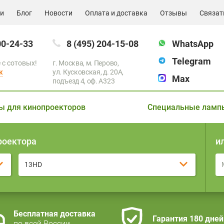
ии
Блог
Новости
Оплата и доставка
Отзывы
Связат
00-24-33
8 (495) 204-15-08
WhatsApp
Telegram
 с сотовых!
г. Москва, м. Перово,
к
ул. Кусковская, д. 20А,
Max
подъезд 4, оф. A323
ы для кинопроекторов
Специальные ламп
роектора
и
13HD
Бесплатная доставка
Гарантия 180 дней
по всей России