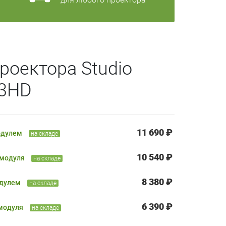
роектора Studio
13HD
11 690 ₽
одулем
на складе
10 540 ₽
 модуля
на складе
8 380 ₽
одулем
на складе
6 390 ₽
 модуля
на складе