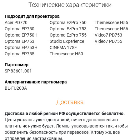
Технические характеристики
Подходит для проекторов
Acer PD720
Optoma EzPro 750
Themescene H55
Optoma EP750
Optoma EzPro 753
Themescene H56
Optoma EP750H
Optoma EzPro 755
Video7 PD753
Optoma EP753
Studio Experience
Video7 PD755
Optoma EP753H
CINEMA 17SF
Optoma EP755
Themescene H50
Партномер
SP.83601.001
Альтернативные партномера
BL-FU200A
Доставка
Доставка в любой регион РФ осуществляется бесплатно.
Цены указаны уже с доставкой, ничего дополнительно
платить не нужно будет. Лампы упаковываются так, чтобы
обеспечить безопасность при перевозке. К тому же, все
отправления застрахованы.