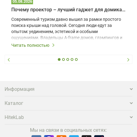
05.08.2026
Почему проектор – лучший гаджет для домика в глэмпинге
Современный туризм давно вышел за рамки простого
поиска крыши над головой. Сегодня люди едут за
опытом: уединением, эстетикой и особыми
ощущениями. Владельцы A-frame домов, глэмпингов и
шале понимают, что конкуренция растет, и
Читать полностью
стандартного набора мебели уже недостаточно. Чтобы
гость не просто забронировал жилье, а захотел
вернуться и поделиться впечатлениями в соцсетях,
нужно предложить ему нечто особенное. Одним из
самых эффективных и бюджетных способов стать
заметнее на фоне конкурентов является установка
проектора.
Информация
Каталог
HitekLab
Мы на связи в социальных сетях: