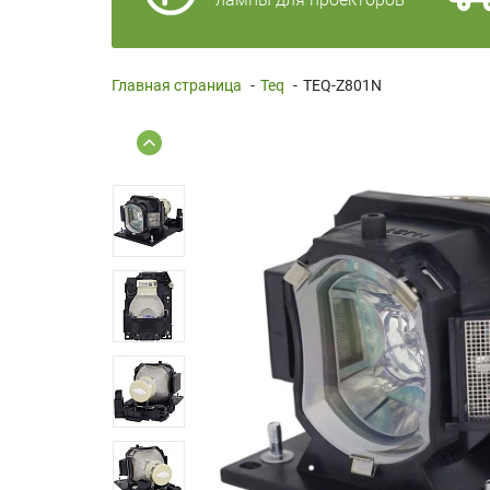
Главная страница
-
Teq
-
TEQ-Z801N