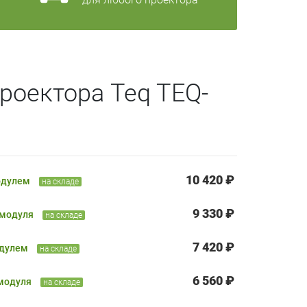
роектора Teq TEQ-
10 420 ₽
одулем
на складе
9 330 ₽
 модуля
на складе
7 420 ₽
одулем
на складе
6 560 ₽
 модуля
на складе