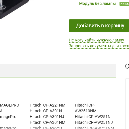
Модуль без лампы
на с
Добавить в корзину
Не могу найти нужную лампу
Запросить документы для госз
О
 IMAGEPRO
Hitachi CP-A221NM
Hitachi CP-
A
Hitachi CP-A301N
AW2519NM
ImagePro
Hitachi CP-A301NJ
Hitachi CP-AW251N
Hitachi CP-A301NM
Hitachi CP-AW251NJ
ImagePro
Hitachi CP-AW251
Hitachi CP-AW251NM