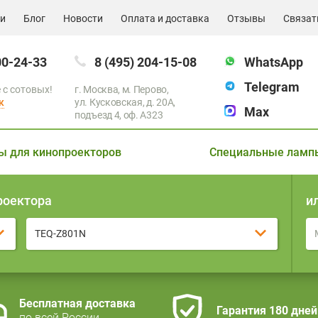
ии
Блог
Новости
Оплата и доставка
Отзывы
Связат
00-24-33
8 (495) 204-15-08
WhatsApp
Telegram
 с сотовых!
г. Москва, м. Перово,
к
ул. Кусковская, д. 20А,
Max
подъезд 4, оф. A323
ы для кинопроекторов
Специальные ламп
роектора
и
TEQ-Z801N
Бесплатная доставка
Гарантия 180 дней
по всей России