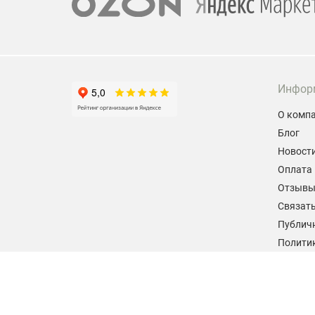
Инфор
О комп
Блог
Новост
Оплата 
Отзыв
Связать
Публич
Политик
персон
Согласи
данных