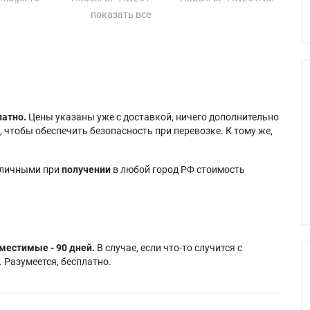
Hitachi CP-AW2519N
Teq TEQ-Z781N
CP-A221
Hitachi CP-AW2519NJ
Teq TEQ-Z801N
1
 CP-A221N
Teq TEQ-ZW751N
латно.
Цены указаны уже с доставкой, ничего дополнительно
 чтобы обеспечить безопасность при перевозке. К тому же,
аличными при
получении
в любой город РФ стоимость
местимые - 90 дней.
В случае, если что-то случится с
 Разумеется, бесплатно.