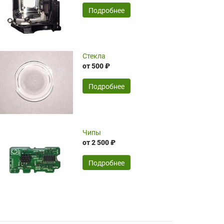
временные затраты по достаточно
SERGEY FOURSOV,
24.04.2026
Подробнее
оптимизированной стоимости, чему
чрезмерно благодарны!)))
Достоинства:
Стекла
от 500 ₽
широкий ассортимент ламп, как оригиналов,
так и аналогов.Быстрое оформление и
передача в доставку, приемлемые цены. Мне
Подробнее
понравилось.
Читать полностью
Чипы
Mr.Candy,
16.04.2026
от 2 500 ₽
Подробнее
Достоинства:
очень понравилось , сервис ,качество ,цена