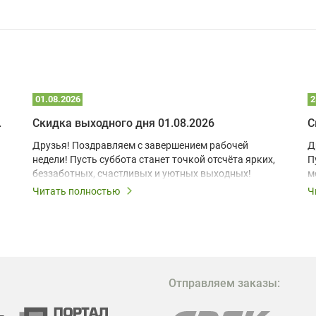
01.08.2026
2
 глэмпинге
Скидка выходного дня 01.08.2026
С
Друзья! Поздравляем с завершением рабочей
Д
недели! Пусть суббота станет точкой отсчёта ярких,
П
беззаботных, счастливых и уютных выходных!
м
з
Читать полностью
Ч
В
в
в
М
Отправляем заказы:
м
Г