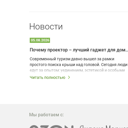
Новости
05.08.2026
Почему проектор – лучший гаджет для домика в
одарят
Современный туризм давно вышел за рамки
х
простого поиска крыши над головой. Сегодня люди
едут за опытом: уединением, эстетикой и особыми
ощущениями. Владельцы A-frame домов,
Читать полностью
!
глэмпингов и шале понимают, что конкуренция
растет, и стандартного набора мебели уже
, на
недостаточно. Чтобы гость не просто
забронировал жилье, а захотел вернуться и
поделиться впечатлениями в соцсетях, нужно
предложить ему нечто особенное. Одним из самых
Мы работаем с:
эффективных и бюджетных способов стать
заметнее на фоне конкурентов является установка
проектора.