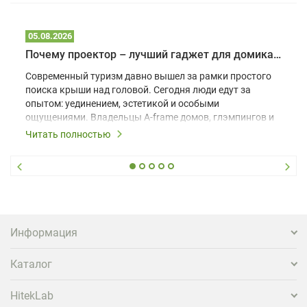
05.08.2026
Почему проектор – лучший гаджет для домика в глэмпинге
Современный туризм давно вышел за рамки простого
поиска крыши над головой. Сегодня люди едут за
опытом: уединением, эстетикой и особыми
ощущениями. Владельцы A-frame домов, глэмпингов и
шале понимают, что конкуренция растет, и
Читать полностью
стандартного набора мебели уже недостаточно. Чтобы
гость не просто забронировал жилье, а захотел
вернуться и поделиться впечатлениями в соцсетях,
нужно предложить ему нечто особенное. Одним из
самых эффективных и бюджетных способов стать
заметнее на фоне конкурентов является установка
проектора.
Информация
Каталог
HitekLab