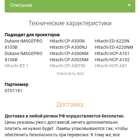
Описание
Технические характеристики
Подходит для проекторов
Dukane IMAGEPRO
Hitachi CP-A300N
Hitachi ED-A220N
8105B
Hitachi CP-A300NJ
Hitachi ED-A220NM
Dukane IMAGEPRO
Hitachi CP-A300NM
Hitachi HCP-A101
8106B
Hitachi CP-A302NM
Hitachi HCP-A102
Hitachi BZ-1
Hitachi CP-AW250
Hitachi HCP-A81
Hitachi BZ-1M
Hitachi CP-AW250N
Hitachi HCP-A82
Hitachi CP-A220M
Hitachi CP-
Hitachi HCP-A83
Партномер
Hitachi CP-A220N
AW250NJ
Hitachi HCP-A85W
DT01181
Hitachi CP-A220NM
Hitachi CP-
Hitachi iPJ-AW250N
Hitachi CP-A222NM
AW250NM
Hitachi iPJ-
Доставка
Hitachi CP-A250NL
Hitachi CP-
AW250NM
Hitachi CP-A3
AW252NM
Teq -ZW750
Доставка в любой регион РФ осуществляется бесплатно.
Цены указаны уже с доставкой, ничего дополнительно
платить не нужно будет. Лампы упаковываются так, чтобы
обеспечить безопасность при перевозке. К тому же, все