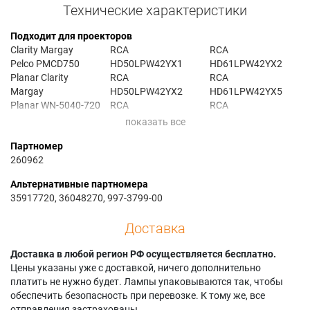
Технические характеристики
Подходит для проекторов
Clarity Margay
RCA
RCA
Pelco PMCD750
HD50LPW42YX1
HD61LPW42YX2
Planar Clarity
RCA
RCA
Margay
HD50LPW42YX2
HD61LPW42YX5
Planar WN-5040-720
RCA
RCA
RCA
HD61LPW162YX3
HD61LPW42YX6
HD50LPW162YX3
RCA
RCA HDLP50W151
Партномер
RCA
HD61LPW162YX4
RCA
260962
HD50LPW162YX3(M
RCA
HDLP50W151YX1
)
HD61LPW163YX3
RCA
Альтернативные партномера
RCA
RCA
HDLP50W151YX3
35917720, 36048270, 997-3799-00
HD50LPW162YX4
HD61LPW163YX3(H
RCA HDLP50W162
RCA
)
RCA HDLP60W164
Доставка
HD50LPW162YX4(M
RCA
RCA HDLP61W151
)
HD61LPW163YX4
RCA
Доставка в любой регион РФ осуществляется бесплатно.
RCA
RCA
HDLP61W151YX1
Цены указаны уже с доставкой, ничего дополнительно
HD50LPW163YX3
HD61LPW163YX4(H
RCA
платить не нужно будет. Лампы упаковываются так, чтобы
RCA
)
HDLP61W151YX3
обеспечить безопасность при перевозке. К тому же, все
HD50LPW163YX3(M
RCA
RCA HDLP61W162
отправления застрахованы.