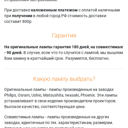
)
HD61LPW163YX6
RCA HDLP61W163
RCA
RCA
Thomson 44 DLY
При доставке
наложенным платежом
с оплатой наличными
HD50LPW163YX4
HD61LPW163YX6(H
644
при
получении
в любой город РФ стоимость доставки
RCA
)
Thomson 50 DLY
составит 800р.
HD50LPW163YX4(M
RCA HD61LPW42
644
)
RCA
Thomson 61 DLY
Гарантия
RCA HD50LPW42
HD61LPW42YX1
644
RCA HD50LPW42YX
На оригинальные лампы гарантия 180 дней, на совместимые
- 90 дней.
В случае, если что-то случится с лампой, мы вышлем
Вам замену в кратчайший срок. Разумеется, бесплатно.
Какую лампу выбрать?
Оригинальные лампы - лампы произведенные на заводах
Philips, Osram, Ushio, Matsushita, Iwasaki, Phoenix. Эти лампы
устанавливают в свои изделия производители проекторов.
Высокое качество, соответствующая цена.
Совместимые лампы - лампы произведенные на других
заводах, идентичные по тех. характеристикам, размерам.