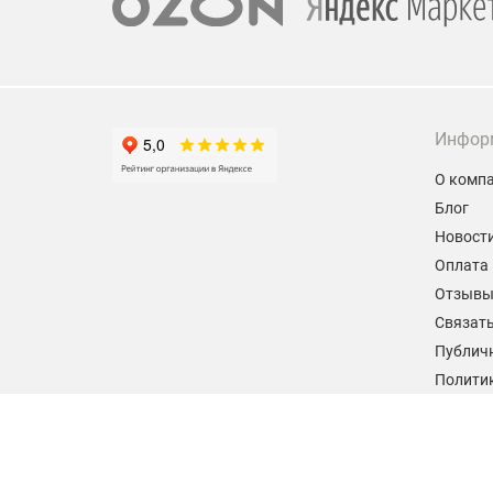
Инфор
О комп
Блог
Новост
Оплата 
Отзыв
Связать
Публич
Политик
персон
Согласи
данных