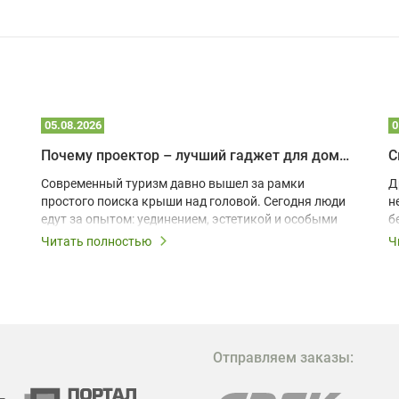
05.08.2026
0
Почему проектор – лучший гаджет для домика в глэмпинге
С
Современный туризм давно вышел за рамки
Д
простого поиска крыши над головой. Сегодня люди
н
едут за опытом: уединением, эстетикой и особыми
б
ощущениями. Владельцы A-frame домов,
Читать полностью
Ч
глэмпингов и шале понимают, что конкуренция
растет, и стандартного набора мебели уже
недостаточно. Чтобы гость не просто
забронировал жилье, а захотел вернуться и
поделиться впечатлениями в соцсетях, нужно
предложить ему нечто особенное. Одним из самых
Отправляем заказы:
эффективных и бюджетных способов стать
заметнее на фоне конкурентов является установка
проектора.