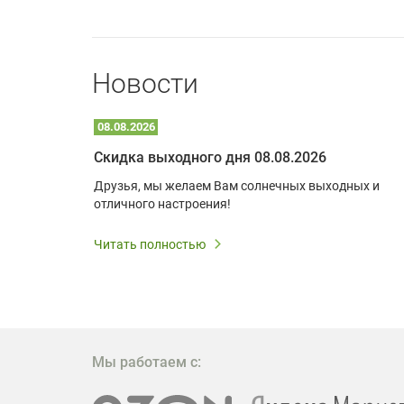
Новости
08.08.2026
Optoma W309ST: идеальное решение для малых пространств и учебных классов
Скидка выходного дня 08.08.2026
удь то
Друзья, мы желаем Вам солнечных выходных и
ли
отличного настроения!
дования
 важным.
Читать полностью
W309ST
то
 которое
ажение
Мы работаем с: