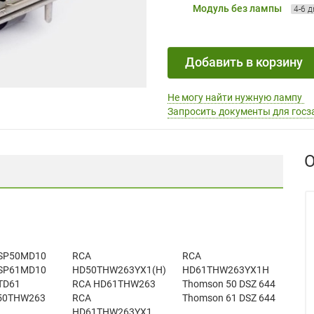
Модуль без лампы
4-6 
Добавить в корзину
Не могу найти нужную лампу
Запросить документы для госз
О
 SP50MD10
RCA
RCA
 SP61MD10
HD50THW263YX1(H)
HD61THW263YX1H
 TD61
RCA HD61THW263
Thomson 50 DSZ 644
50THW263
RCA
Thomson 61 DSZ 644
HD61THW263YX1