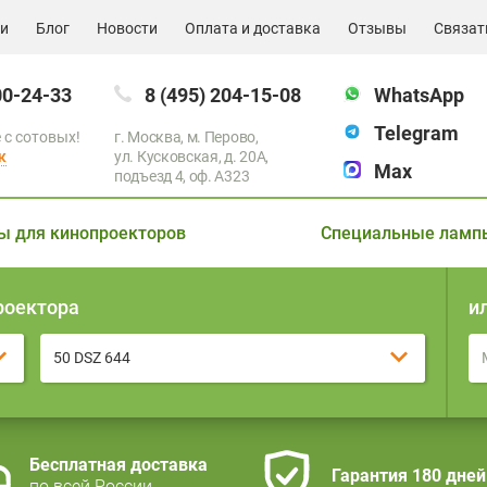
ии
Блог
Новости
Оплата и доставка
Отзывы
Связат
00-24-33
8 (495) 204-15-08
WhatsApp
Telegram
 с сотовых!
г. Москва, м. Перово,
к
ул. Кусковская, д. 20А,
Max
подъезд 4, оф. A323
ы для кинопроекторов
Специальные ламп
роектора
и
50 DSZ 644
Бесплатная доставка
Гарантия 180 дней
по всей России