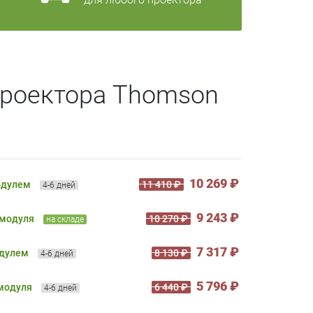
проектора Thomson
10 269 ₽
одулем
11 410 ₽
4-6 дней
9 243 ₽
 модуля
10 270 ₽
на складе
7 317 ₽
одулем
8 130 ₽
4-6 дней
5 796 ₽
 модуля
6 440 ₽
4-6 дней