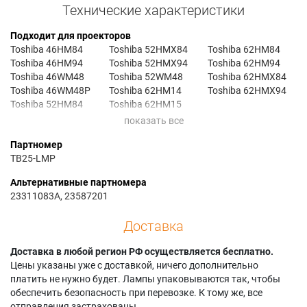
Технические характеристики
Подходит для проекторов
Toshiba 46HM84
Toshiba 52HMX84
Toshiba 62HM84
Toshiba 46HM94
Toshiba 52HMX94
Toshiba 62HM94
Toshiba 46WM48
Toshiba 52WM48
Toshiba 62HMX84
Toshiba 46WM48P
Toshiba 62HM14
Toshiba 62HMX94
Toshiba 52HM84
Toshiba 62HM15
Toshiba 52HM94
Toshiba 62HM15B
Партномер
TB25-LMP
Альтернативные партномера
23311083A, 23587201
Доставка
Доставка в любой регион РФ осуществляется бесплатно.
Цены указаны уже с доставкой, ничего дополнительно
платить не нужно будет. Лампы упаковываются так, чтобы
обеспечить безопасность при перевозке. К тому же, все
отправления застрахованы.