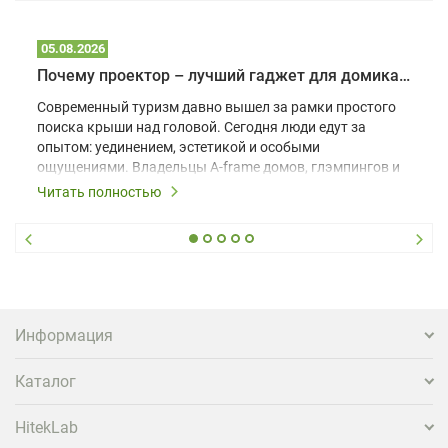
05.08.2026
Почему проектор – лучший гаджет для домика в глэмпинге
Современный туризм давно вышел за рамки простого
поиска крыши над головой. Сегодня люди едут за
опытом: уединением, эстетикой и особыми
ощущениями. Владельцы A-frame домов, глэмпингов и
шале понимают, что конкуренция растет, и
Читать полностью
стандартного набора мебели уже недостаточно. Чтобы
гость не просто забронировал жилье, а захотел
вернуться и поделиться впечатлениями в соцсетях,
нужно предложить ему нечто особенное. Одним из
самых эффективных и бюджетных способов стать
заметнее на фоне конкурентов является установка
проектора.
Информация
Каталог
HitekLab