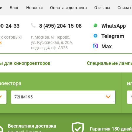
ии
Блог
Новости
Оплата и доставка
Отзывы
Связат
00-24-33
8 (495) 204-15-08
WhatsApp
Telegram
 с сотовых!
г. Москва, м. Перово,
к
ул. Кусковская, д. 20А,
Max
подъезд 4, оф. A323
ы для кинопроекторов
Специальные ламп
роектора
и
72HM195
Бесплатная доставка
Гарантия 180 дней
по всей России