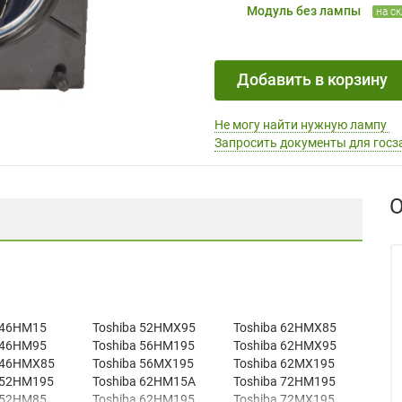
Модуль без лампы
на с
Добавить в корзину
Не могу найти нужную лампу
Запросить документы для госз
О
 46HM15
Toshiba 52HMX95
Toshiba 62HMX85
 46HM95
Toshiba 56HM195
Toshiba 62HMX95
 46HMX85
Toshiba 56MX195
Toshiba 62MX195
 52HM195
Toshiba 62HM15A
Toshiba 72HM195
 52HM85
Toshiba 62HM195
Toshiba 72MX195