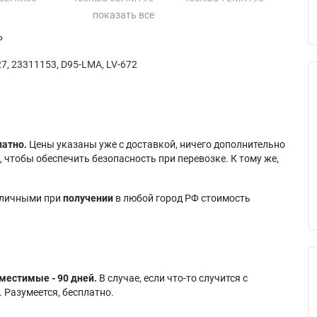
 52HM95
Toshiba 62HM85
 52HMX85
Toshiba 62HM95
P
7, 23311153, D95-LMA, LV-672
латно.
Цены указаны уже с доставкой, ничего дополнительно
 чтобы обеспечить безопасность при перевозке. К тому же,
аличными при
получении
в любой город РФ стоимость
местимые - 90 дней.
В случае, если что-то случится с
 Разумеется, бесплатно.