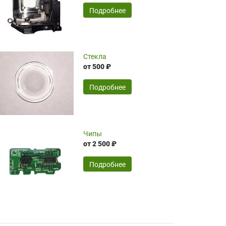
временные затраты по достаточно
SERGEY FOURSOV,
24.04.2026
Подробнее
оптимизированной стоимости, чему
чрезмерно благодарны!)))
Достоинства:
Стекла
от 500 ₽
широкий ассортимент ламп, как оригиналов,
так и аналогов.Быстрое оформление и
передача в доставку, приемлемые цены. Мне
Подробнее
понравилось.
Читать полностью
Чипы
Mr.Candy,
16.04.2026
от 2 500 ₽
Подробнее
Достоинства:
очень понравилось , сервис ,качество ,цена