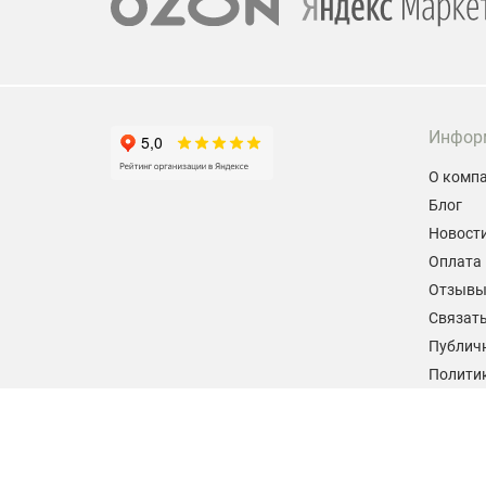
Инфор
О комп
Блог
Новост
Оплата 
Отзыв
Связать
Публич
Политик
персон
Согласи
данных