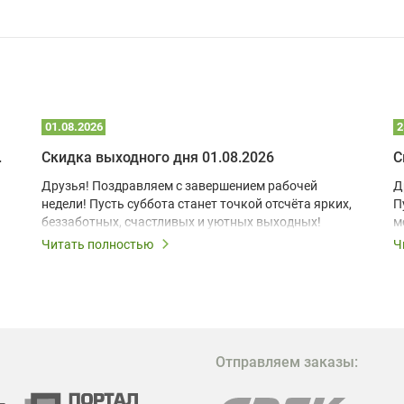
01.08.2026
2
 глэмпинге
Скидка выходного дня 01.08.2026
С
Друзья! Поздравляем с завершением рабочей
Д
недели! Пусть суббота станет точкой отсчёта ярких,
П
беззаботных, счастливых и уютных выходных!
м
з
Читать полностью
Ч
В
в
в
М
Отправляем заказы:
м
Г