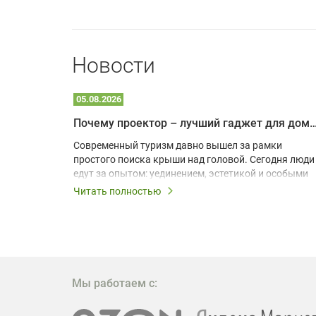
Новости
05.08.2026
Почему проектор – лучший гаджет для домика в
одарят
Современный туризм давно вышел за рамки
х
простого поиска крыши над головой. Сегодня люди
едут за опытом: уединением, эстетикой и особыми
ощущениями. Владельцы A-frame домов,
Читать полностью
!
глэмпингов и шале понимают, что конкуренция
растет, и стандартного набора мебели уже
, на
недостаточно. Чтобы гость не просто
забронировал жилье, а захотел вернуться и
поделиться впечатлениями в соцсетях, нужно
предложить ему нечто особенное. Одним из самых
Мы работаем с:
эффективных и бюджетных способов стать
заметнее на фоне конкурентов является установка
проектора.