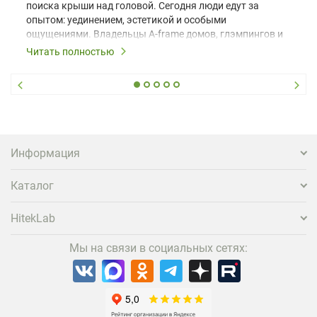
поиска крыши над головой. Сегодня люди едут за
опытом: уединением, эстетикой и особыми
ощущениями. Владельцы A-frame домов, глэмпингов и
шале понимают, что конкуренция растет, и
Читать полностью
стандартного набора мебели уже недостаточно. Чтобы
гость не просто забронировал жилье, а захотел
вернуться и поделиться впечатлениями в соцсетях,
нужно предложить ему нечто особенное. Одним из
самых эффективных и бюджетных способов стать
заметнее на фоне конкурентов является установка
проектора.
Информация
Каталог
HitekLab
Мы на связи в социальных сетях: