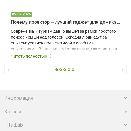
05.08.2026
Почему проектор – лучший гаджет для домика в глэмпинге
Современный туризм давно вышел за рамки простого
поиска крыши над головой. Сегодня люди едут за
опытом: уединением, эстетикой и особыми
ощущениями. Владельцы A-frame домов, глэмпингов и
шале понимают, что конкуренция растет, и
Читать полностью
стандартного набора мебели уже недостаточно. Чтобы
гость не просто забронировал жилье, а захотел
вернуться и поделиться впечатлениями в соцсетях,
нужно предложить ему нечто особенное. Одним из
самых эффективных и бюджетных способов стать
заметнее на фоне конкурентов является установка
проектора.
Информация
Каталог
HitekLab